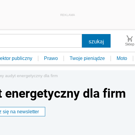
REKLAMA
Sklep
ektor publiczny
Prawo
Twoje pieniądze
Moto
y audyt energetyczny dla firm
energetyczny dla firm
 się na newsletter