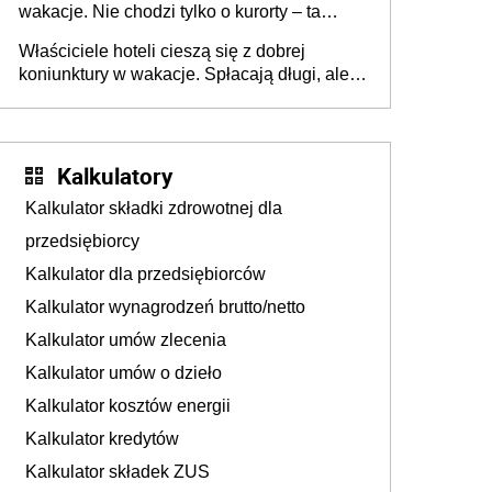
wakacje. Nie chodzi tylko o kurorty – ta
walka o portfele klientów dzieje się także
Właściciele hoteli cieszą się z dobrej
tam, gdzie wielu spędzi urlop po cichu
koniunktury w wakacje. Spłacają długi, ale
już martwią się, co będzie jesienią
Kalkulatory
Kalkulator składki zdrowotnej dla
przedsiębiorcy
Kalkulator dla przedsiębiorców
Kalkulator wynagrodzeń brutto/netto
Kalkulator umów zlecenia
Kalkulator umów o dzieło
Kalkulator kosztów energii
Kalkulator kredytów
Kalkulator składek ZUS