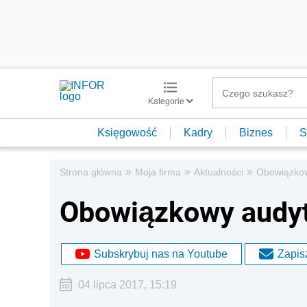
Kategorie
Księgowość
Kadry
Biznes
S
»
»
»
Strona główna
Moja firma
Aktualności
Obowiązkow
Obowiązkowy audyt 
Subskrybuj nas na Youtube
Zapisz
04 lipca 2017, 15:19