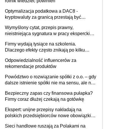
rolnik wiedzieć powinien
Optymalizacja podatkowa a DAC8 -
kryptowaluty za granicą przestają być
niewidoczne. I co dalej?
Wymyślony cytat, przepis prawny,
nieistniejąca sygnatura w pracy eksperckiej -
sam zakup ChatGPT to nie wdrożenie AI w
Firmy wydają tysiące na szkolenia.
firmie
Dlaczego efekty często znikają po kilku
tygodniach?
Odpowiedzialność influencerów za
rekomendacje produktów
Powództwo o rozwiązanie spółki z o.o. – gdy
dalsze istnienie spółki nie ma sensu, ale nie
wszyscy wspólnicy są tego zdania
Bezpieczny zapas czy finansowa pułapka?
Firmy coraz dłużej czekają na gotówkę
Ekspert: unijne przepisy nakładają na
polskich przedsiębiorców nowe obowiązki w
zakresie opakowań
Sieci handlowe ruszają za Polakami na