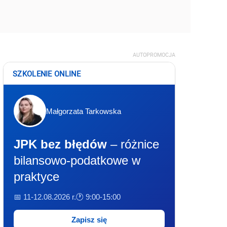
AUTOPROMOCJA
SZKOLENIE ONLINE
Małgorzata Tarkowska
JPK bez błędów
– różnice
bilansowo-podatkowe w
praktyce
📅 11-12.08.2026 r.
🕐 9:00-15:00
Zapisz się