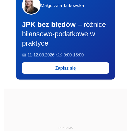
Małgorzata Tarkowska
JPK bez błędów
– różnice
bilansowo-podatkowe w
praktyce
📅 11-12.08.2026 r.
🕐 9:00-15:00
Zapisz się
REKLAMA