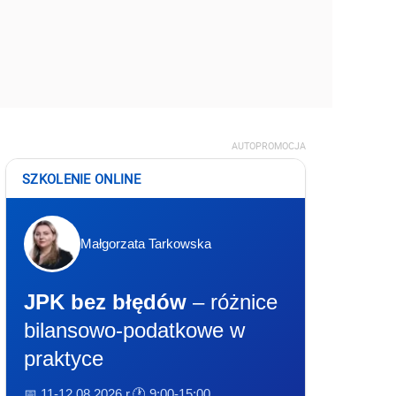
AUTOPROMOCJA
SZKOLENIE ONLINE
Małgorzata Tarkowska
JPK bez błędów
– różnice
bilansowo-podatkowe w
praktyce
📅 11-12.08.2026 r.
🕐 9:00-15:00