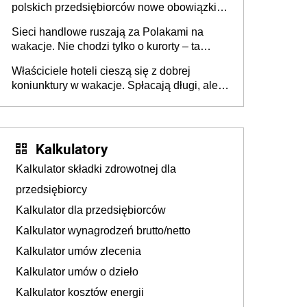
polskich przedsiębiorców nowe obowiązki w
zakresie opakowań
Sieci handlowe ruszają za Polakami na
wakacje. Nie chodzi tylko o kurorty – ta
walka o portfele klientów dzieje się także
Właściciele hoteli cieszą się z dobrej
tam, gdzie wielu spędzi urlop po cichu
koniunktury w wakacje. Spłacają długi, ale
już martwią się, co będzie jesienią
Kalkulatory
Kalkulator składki zdrowotnej dla
przedsiębiorcy
Kalkulator dla przedsiębiorców
Kalkulator wynagrodzeń brutto/netto
Kalkulator umów zlecenia
Kalkulator umów o dzieło
Kalkulator kosztów energii