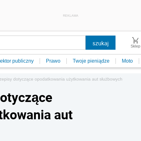
REKLAMA
Sklep
ektor publiczny
Prawo
Twoje pieniądze
Moto
rzepisy dotyczące opodatkowania użytkowania aut służbowych
dotyczące
tkowania aut