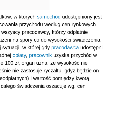
dków, w których
samochód
udostępniony jest
acowania przychodu według cen rynkowych
wszyscy pracodawcy, którzy odpłatnie
ażeni na spory co do wysokości świadczenia.
sytuacji, w której gdy
pracodawca
udostępni
żadnej
opłaty
,
pracownik
uzyska przychód w
ze 100 zł, organ uzna, że wysokość nie
nie nie zastosuje ryczałtu, gdyż będzie on
ieodpłatnych) i wartość pomiędzy kwotą
 całego świadczenia oszacuje wg. cen