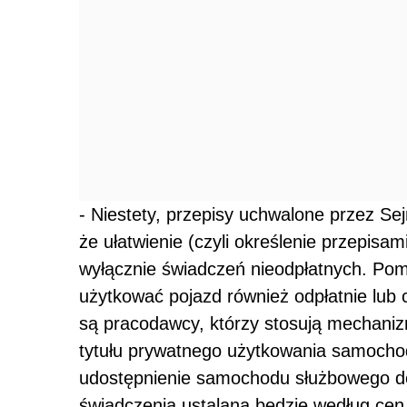
- Niestety, przepisy uchwalone przez Se
że ułatwienie (czyli określenie przepisa
wyłącznie świadczeń nieodpłatnych. Pomi
użytkować pojazd również odpłatnie lub c
są pracodawcy, którzy stosują mechaniz
tytułu prywatnego użytkowania samochod
udostępnienie samochodu służbowego d
świadczenia ustalana będzie według cen 