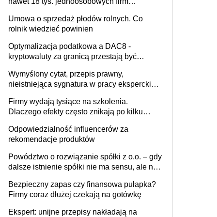
nawet 18 tys. jednoosobowych firm
miesięcznie
Umowa o sprzedaż płodów rolnych. Co
rolnik wiedzieć powinien
Optymalizacja podatkowa a DAC8 -
kryptowaluty za granicą przestają być
niewidoczne. I co dalej?
Wymyślony cytat, przepis prawny,
nieistniejąca sygnatura w pracy eksperckiej -
sam zakup ChatGPT to nie wdrożenie AI w
Firmy wydają tysiące na szkolenia.
firmie
Dlaczego efekty często znikają po kilku
tygodniach?
Odpowiedzialność influencerów za
rekomendacje produktów
Powództwo o rozwiązanie spółki z o.o. – gdy
dalsze istnienie spółki nie ma sensu, ale nie
wszyscy wspólnicy są tego zdania
Bezpieczny zapas czy finansowa pułapka?
Firmy coraz dłużej czekają na gotówkę
Ekspert: unijne przepisy nakładają na