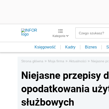
Kategorie
Księgowość
Kadry
Biznes
S
»
»
»
Strona główna
Moja firma
Aktualności
Niejasne p
Niejasne przepisy 
opodatkowania uży
służbowych