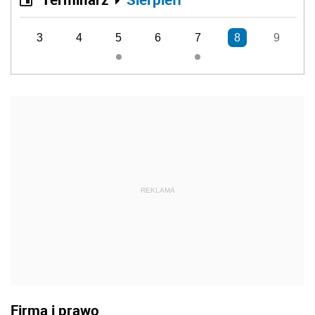
3
4
5
6
7
8
9
REKLAMA
Firma i prawo