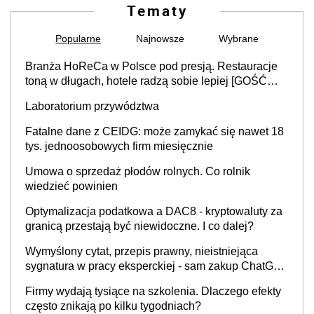
Tematy
Popularne
Najnowsze
Wybrane
Branża HoReCa w Polsce pod presją. Restauracje
toną w długach, hotele radzą sobie lepiej [GOŚĆ
INFOR.PL]
Laboratorium przywództwa
Fatalne dane z CEIDG: może zamykać się nawet 18
tys. jednoosobowych firm miesięcznie
Umowa o sprzedaż płodów rolnych. Co rolnik
wiedzieć powinien
Optymalizacja podatkowa a DAC8 - kryptowaluty za
granicą przestają być niewidoczne. I co dalej?
Wymyślony cytat, przepis prawny, nieistniejąca
sygnatura w pracy eksperckiej - sam zakup ChatGPT
to nie wdrożenie AI w firmie
Firmy wydają tysiące na szkolenia. Dlaczego efekty
często znikają po kilku tygodniach?