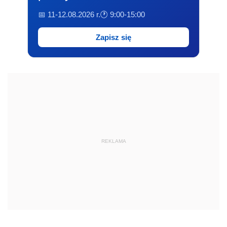
📅 11-12.08.2026 r.
🕐 9:00-15:00
Zapisz się
REKLAMA