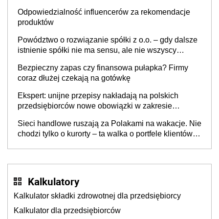
Odpowiedzialność influencerów za rekomendacje
produktów
Powództwo o rozwiązanie spółki z o.o. – gdy dalsze
istnienie spółki nie ma sensu, ale nie wszyscy
wspólnicy są tego zdania
Bezpieczny zapas czy finansowa pułapka? Firmy
coraz dłużej czekają na gotówkę
Ekspert: unijne przepisy nakładają na polskich
przedsiębiorców nowe obowiązki w zakresie
opakowań
Sieci handlowe ruszają za Polakami na wakacje. Nie
chodzi tylko o kurorty – ta walka o portfele klientów
dzieje się także tam, gdzie wielu spędzi urlop po
cichu
Kalkulatory
Kalkulator składki zdrowotnej dla przedsiębiorcy
Kalkulator dla przedsiębiorców