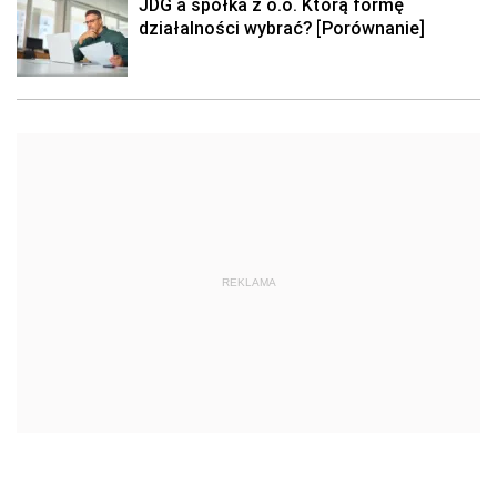
JDG a spółka z o.o. Którą formę
działalności wybrać? [Porównanie]
REKLAMA