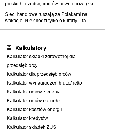
polskich przedsiębiorców nowe obowiązki w
zakresie opakowań
Sieci handlowe ruszają za Polakami na
wakacje. Nie chodzi tylko o kurorty – ta
walka o portfele klientów dzieje się także
tam, gdzie wielu spędzi urlop po cichu
Kalkulatory
Kalkulator składki zdrowotnej dla
przedsiębiorcy
Kalkulator dla przedsiębiorców
Kalkulator wynagrodzeń brutto/netto
Kalkulator umów zlecenia
Kalkulator umów o dzieło
Kalkulator kosztów energii
Kalkulator kredytów
Kalkulator składek ZUS