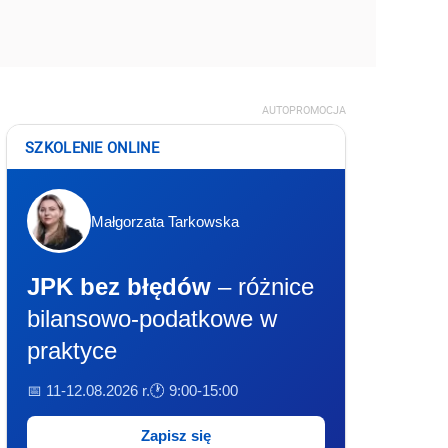
AUTOPROMOCJA
SZKOLENIE ONLINE
Małgorzata Tarkowska
JPK bez błędów
– różnice
bilansowo-podatkowe w
praktyce
📅 11-12.08.2026 r.
🕐 9:00-15:00
Zapisz się