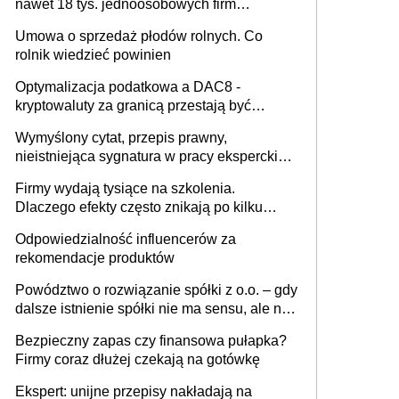
nawet 18 tys. jednoosobowych firm
miesięcznie
Umowa o sprzedaż płodów rolnych. Co
rolnik wiedzieć powinien
Optymalizacja podatkowa a DAC8 -
kryptowaluty za granicą przestają być
niewidoczne. I co dalej?
Wymyślony cytat, przepis prawny,
nieistniejąca sygnatura w pracy eksperckiej -
sam zakup ChatGPT to nie wdrożenie AI w
Firmy wydają tysiące na szkolenia.
firmie
Dlaczego efekty często znikają po kilku
tygodniach?
Odpowiedzialność influencerów za
rekomendacje produktów
Powództwo o rozwiązanie spółki z o.o. – gdy
dalsze istnienie spółki nie ma sensu, ale nie
wszyscy wspólnicy są tego zdania
Bezpieczny zapas czy finansowa pułapka?
Firmy coraz dłużej czekają na gotówkę
Ekspert: unijne przepisy nakładają na