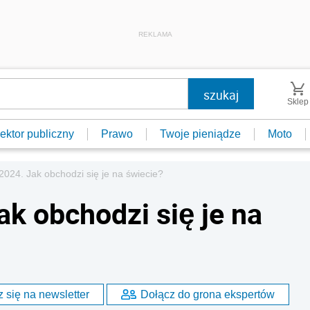
REKLAMA
Sklep
ektor publiczny
Prawo
Twoje pieniądze
Moto
2024. Jak obchodzi się je na świecie?
k obchodzi się je na
 się na newsletter
Dołącz do grona ekspertów