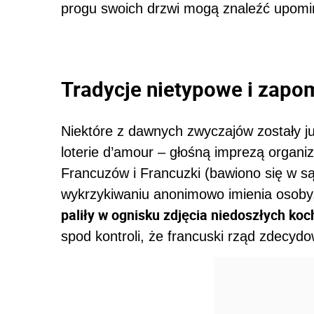
progu swoich drzwi mogą znaleźć upomink
Tradycje nietypowe i zapo
Niektóre z dawnych zwyczajów zostały j
loterie d’amour – głośną imprezą organ
Francuzów i Francuzki (bawiono się w s
wykrzykiwaniu anonimowo imienia osoby
paliły w ognisku zdjęcia niedoszłych ko
spod kontroli, że francuski rząd zdecyd