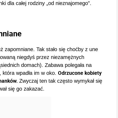
i dla całej rodziny „od nieznajomego”.
mniane
uż zapomniane. Tak stało się choćby z une
izowaną niegdyś przez niezamężnych
ąsiednich domach). Zabawa polegała na
Odrzucone kobiety
, która wpadła im w oko.
chanków.
Zwyczaj ten tak często wymykał się
ował się go zakazać.