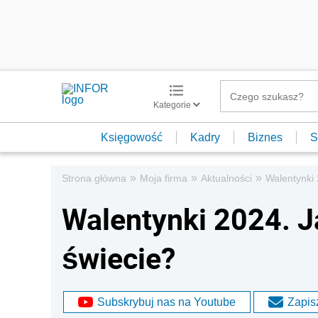
Kategorie
Księgowość
Kadry
Biznes
S
»
»
»
Strona główna
Moja firma
Aktualności
Walentynki 
Walentynki 2024. Ja
świecie?
Subskrybuj nas na Youtube
Zapisz