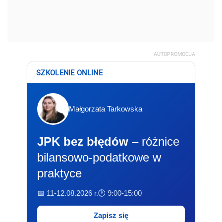
AUTOPROMOCJA
SZKOLENIE ONLINE
Małgorzata Tarkowska
JPK bez błędów
– różnice
bilansowo-podatkowe w
praktyce
📅 11-12.08.2026 r.
🕐 9:00-15:00
Zapisz się