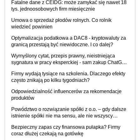
Fatalne dane z CEIDG: może zamykać się nawet 18
tys. jednoosobowych firm miesięcznie
Umowa o sprzedaż płodów rolnych. Co rolnik
wiedzieć powinien
Optymalizacja podatkowa a DAC8 - kryptowaluty za
granicą przestają być niewidoczne. I co dalej?
Wymyślony cytat, przepis prawny, nieistniejąca
sygnatura w pracy eksperckiej - sam zakup ChatGPT
to nie wdrożenie AI w firmie
Firmy wydają tysiące na szkolenia. Dlaczego efekty
często znikają po kilku tygodniach?
Odpowiedzialność influencerów za rekomendacje
produktów
Powództwo o rozwiązanie spółki z o.o. – gdy dalsze
istnienie spółki nie ma sensu, ale nie wszyscy
wspólnicy są tego zdania
Bezpieczny zapas czy finansowa pułapka? Firmy
coraz dłużej czekają na gotówkę