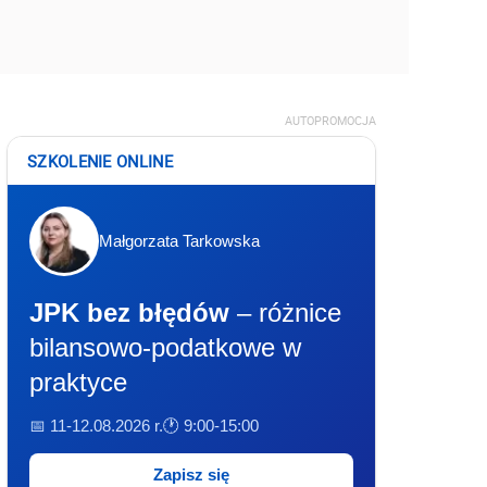
AUTOPROMOCJA
SZKOLENIE ONLINE
Małgorzata Tarkowska
JPK bez błędów
– różnice
bilansowo-podatkowe w
praktyce
📅 11-12.08.2026 r.
🕐 9:00-15:00
Zapisz się