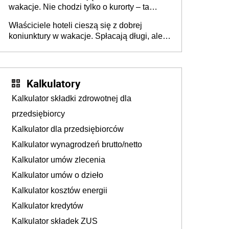
wakacje. Nie chodzi tylko o kurorty – ta
walka o portfele klientów dzieje się także
Właściciele hoteli cieszą się z dobrej
tam, gdzie wielu spędzi urlop po cichu
koniunktury w wakacje. Spłacają długi, ale
już martwią się, co będzie jesienią
Kalkulatory
Kalkulator składki zdrowotnej dla
przedsiębiorcy
Kalkulator dla przedsiębiorców
Kalkulator wynagrodzeń brutto/netto
Kalkulator umów zlecenia
Kalkulator umów o dzieło
Kalkulator kosztów energii
Kalkulator kredytów
Kalkulator składek ZUS