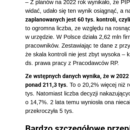
– Z planów na 2022 rok wynikało, że PIP
widać, udało się ten wynik osiągnąć, a
zaplanowanych jest 60 tys. kontroli, czyl
to ogromna liczba, ze względu na rosnącą
w urzędzie. W Polsce działa 2,62 mln fir
pracowników. Zestawiając te dane z prz
że skala kontroli nie jest zbyt wysoka –
ds. prawa pracy z Pracodawców RP.
Ze wstępnych danych wynika, że w 2022 
ponad 211,3 tys.
To o 20,2% więcej niż r
tys. Natomiast liczba decyzji nakazujący
o 14,7%. 2 lata temu wyniosła ona nieca
przekroczyła 5 tys.
Bardzo szczegółowe przep