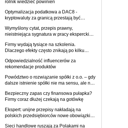
rolnik wiedzieć powinien
Optymalizacja podatkowa a DAC8 -
kryptowaluty za granicą przestają być
niewidoczne. I co dalej?
Wymyślony cytat, przepis prawny,
nieistniejąca sygnatura w pracy eksperckiej -
sam zakup ChatGPT to nie wdrożenie AI w
Firmy wydają tysiące na szkolenia.
firmie
Dlaczego efekty często znikają po kilku
tygodniach?
Odpowiedzialność influencerów za
rekomendacje produktów
Powództwo o rozwiązanie spółki z o.o. – gdy
dalsze istnienie spółki nie ma sensu, ale nie
wszyscy wspólnicy są tego zdania
Bezpieczny zapas czy finansowa pułapka?
Firmy coraz dłużej czekają na gotówkę
Ekspert: unijne przepisy nakładają na
polskich przedsiębiorców nowe obowiązki w
zakresie opakowań
Sieci handlowe ruszają za Polakami na