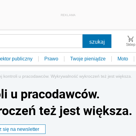
REKLAMA
Sklep
ektor publiczny
Prawo
Twoje pieniądze
Moto
j kontroli u pracodawców. Wykrywalność wykroczeń też jest większa.
oli u pracodawców.
czeń też jest większa.
 się na newsletter