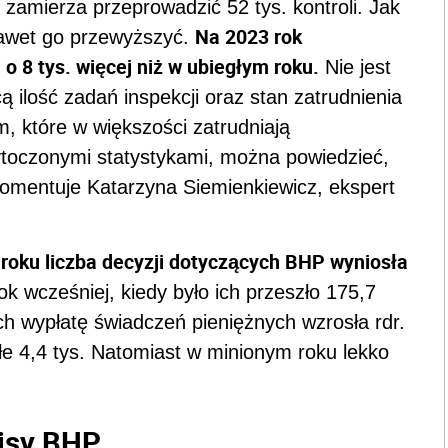
 zamierza przeprowadzić 52 tys. kontroli. Jak
Na 2023 rok
 nawet go przewyższyć.
i o 8 tys. więcej niż w ubiegłym roku.
Nie jest
 ilość zadań inspekcji oraz stan zatrudnienia
m, które w większości zatrudniają
ytoczonymi statystykami, można powiedzieć,
 komentuje Katarzyna Siemienkiewicz, ekspert
roku liczba decyzji dotyczących BHP wyniosła
ok wcześniej, kiedy było ich przeszło 175,7
ch wypłatę świadczeń pieniężnych wzrosła rdr.
łe 4,4 tys. Natomiast w minionym roku lekko
isy BHP