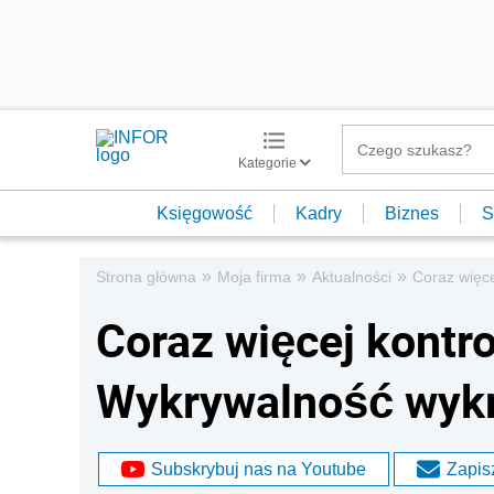
Kategorie
Księgowość
Kadry
Biznes
S
»
»
»
Strona główna
Moja firma
Aktualności
Coraz więce
Coraz więcej kontr
Wykrywalność wykro
Subskrybuj nas na Youtube
Zapisz