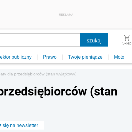
REKLAMA
Sklep
ektor publiczny
Prawo
Twoje pieniądze
Moto
ty dla przedsiębiorców (stan wyjątkowy)
rzedsiębiorców (stan
 się na newsletter