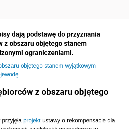
sy dają podstawę do przyznania
w z obszaru objętego stanem
zonymi ograniczeniami.
 obszaru objętego stanem wyjątkowym
ojewodę
ębiorców z obszaru objętego
 przyjęła
projekt
ustawy o rekompensacie dla
owadzących działalność gospodarczą w