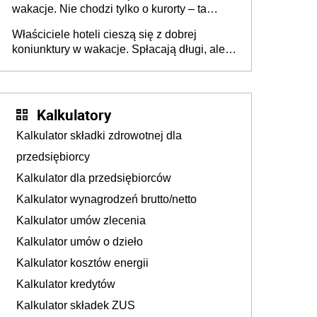
wakacje. Nie chodzi tylko o kurorty – ta
walka o portfele klientów dzieje się także
Właściciele hoteli cieszą się z dobrej
tam, gdzie wielu spędzi urlop po cichu
koniunktury w wakacje. Spłacają długi, ale
już martwią się, co będzie jesienią
Kalkulatory
Kalkulator składki zdrowotnej dla
przedsiębiorcy
Kalkulator dla przedsiębiorców
Kalkulator wynagrodzeń brutto/netto
Kalkulator umów zlecenia
Kalkulator umów o dzieło
Kalkulator kosztów energii
Kalkulator kredytów
Kalkulator składek ZUS