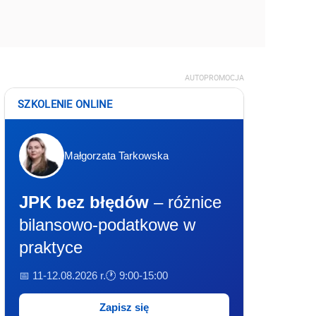
AUTOPROMOCJA
SZKOLENIE ONLINE
Małgorzata Tarkowska
JPK bez błędów
– różnice
bilansowo-podatkowe w
praktyce
📅 11-12.08.2026 r.
🕐 9:00-15:00
Zapisz się