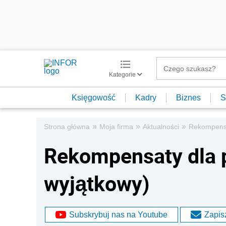
Kategorie
Księgowość
Kadry
Biznes
S
»
»
»
Strona główna
Moja firma
Aktualności
Rekompensa
Rekompensaty dla p
wyjątkowy)
Subskrybuj nas na Youtube
Zapisz