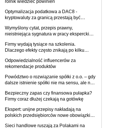
rolnik wiedzieć powinien
Optymalizacja podatkowa a DAC8 -
kryptowaluty za granicą przestają być
niewidoczne. I co dalej?
Wymyślony cytat, przepis prawny,
nieistniejąca sygnatura w pracy eksperckiej -
sam zakup ChatGPT to nie wdrożenie AI w
Firmy wydają tysiące na szkolenia.
firmie
Dlaczego efekty często znikają po kilku
tygodniach?
Odpowiedzialność influencerów za
rekomendacje produktów
Powództwo o rozwiązanie spółki z o.o. – gdy
dalsze istnienie spółki nie ma sensu, ale nie
wszyscy wspólnicy są tego zdania
Bezpieczny zapas czy finansowa pułapka?
Firmy coraz dłużej czekają na gotówkę
Ekspert: unijne przepisy nakładają na
polskich przedsiębiorców nowe obowiązki w
zakresie opakowań
Sieci handlowe ruszają za Polakami na