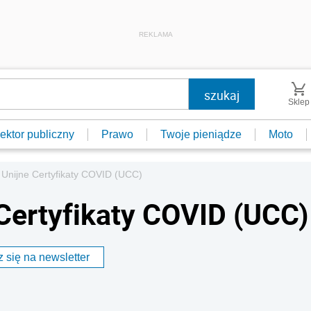
REKLAMA
Sklep
ektor publiczny
Prawo
Twoje pieniądze
Moto
ż Unijne Certyfikaty COVID (UCC)
 Certyfikaty COVID (UCC)
 się na newsletter