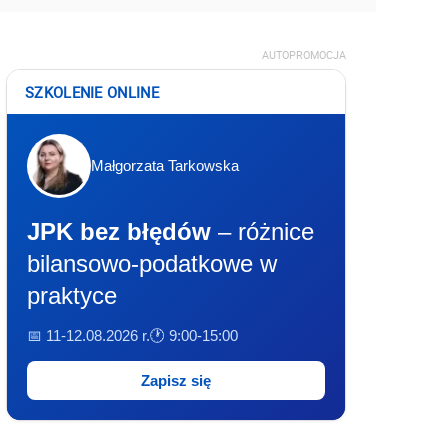
AUTOPROMOCJA
SZKOLENIE ONLINE
Małgorzata Tarkowska
JPK bez błędów
– różnice
bilansowo-podatkowe w
praktyce
📅 11-12.08.2026 r.
🕐 9:00-15:00
Zapisz się