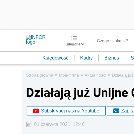
Kategorie
Księgowość
Kadry
Biznes
S
»
»
»
Strona główna
Moja firma
Aktualności
Działają ju
Działają już Unijne
Subskrybuj nas na Youtube
Zapisz
01 czerwca 2021, 12:46