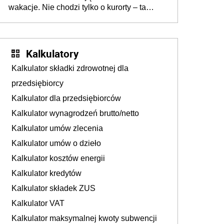
wakacje. Nie chodzi tylko o kurorty – ta
walka o portfele klientów dzieje się także
tam, gdzie wielu spędzi urlop po cichu
Kalkulatory
Kalkulator składki zdrowotnej dla
przedsiębiorcy
Kalkulator dla przedsiębiorców
Kalkulator wynagrodzeń brutto/netto
Kalkulator umów zlecenia
Kalkulator umów o dzieło
Kalkulator kosztów energii
Kalkulator kredytów
Kalkulator składek ZUS
Kalkulator VAT
Kalkulator maksymalnej kwoty subwencji