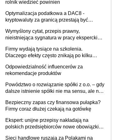
rolnik wiedzieć powinien
Optymalizacja podatkowa a DAC8 -
kryptowaluty za granicą przestają być
niewidoczne. I co dalej?
Wymyślony cytat, przepis prawny,
nieistniejąca sygnatura w pracy eksperckiej -
sam zakup ChatGPT to nie wdrożenie AI w
Firmy wydają tysiące na szkolenia.
firmie
Dlaczego efekty często znikają po kilku
tygodniach?
Odpowiedzialność influencerów za
rekomendacje produktów
Powództwo o rozwiązanie spółki z o.o. – gdy
dalsze istnienie spółki nie ma sensu, ale nie
wszyscy wspólnicy są tego zdania
Bezpieczny zapas czy finansowa pułapka?
Firmy coraz dłużej czekają na gotówkę
Ekspert: unijne przepisy nakładają na
polskich przedsiębiorców nowe obowiązki w
zakresie opakowań
Sieci handlowe ruszają za Polakami na