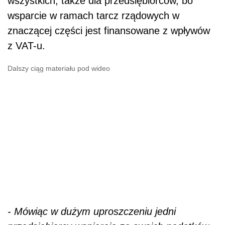
wszystkich, także dla przedsiębiorc
ó
w, bo
wsparcie w ramach tarcz rządowych w
znaczącej części jest finansowane z wpływ
ó
w
z VAT-u.
Dalszy ciąg materiału pod wideo
- M
ó
wiąc w dużym uproszczeniu jedni