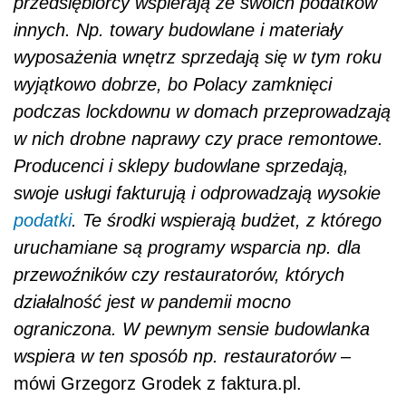
przedsiębiorcy wspierają ze swoich podatk
ó
w
innych. Np. towary budowlane i materiały
wyposażenia wnętrz sprzedają się w tym roku
wyjątkowo dobrze, bo Polacy zamknięci
podczas lockdownu w domach przeprowadzają
w nich drobne naprawy czy prace remontowe.
Producenci i sklepy budowlane sprzedają,
swoje usługi fakturują
i odprowadzają
wysokie
podatki
. Te środki wspierają budżet, z kt
ó
rego
uruchamiane są programy wsparcia np. dla
przewoźnik
ó
w czy restaurator
ó
w, których
działalność jest w pandemii mocno
ograniczona. W pewnym sensie budowlanka
wspiera w ten spos
ó
b np. restaurator
ó
w
–
m
ó
wi
Grzegorz Grodek z faktura.pl.