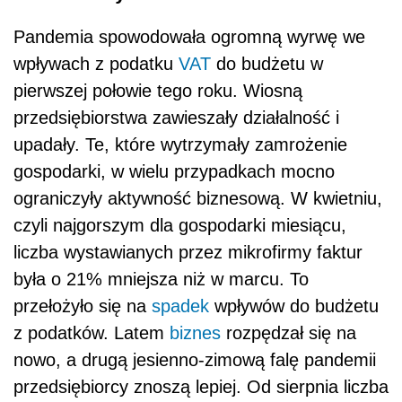
Pandemia spowodowała ogromną wyrwę we
wpływach z podatku
VAT
do budżetu w
pierwszej połowie tego roku. Wiosną
przedsiębiorstwa zawieszały działalność i
upadały. Te, które wytrzymały zamrożenie
gospodarki, w wielu przypadkach mocno
ograniczyły aktywność biznesową. W kwietniu,
czyli najgorszym dla gospodarki miesią
cu
,
liczba wystawianych przez mikrofirmy faktur
była o 21% mniejsza niż w marcu. To
przełożył
o si
ę na
spadek
wpływ
ó
w do budżetu
z podatków. Latem
biznes
rozpędzał się na
nowo, a drugą jesienno-zimową falę pandemii
przedsiębiorcy znoszą lepiej. Od sierpnia liczba