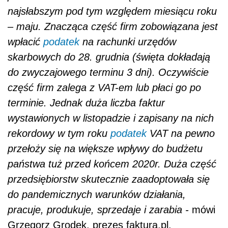
najsłabszym pod tym względem miesiącu roku
– maju. Znacząca część firm zobowiązana jest
wpł
aci
ć
podatek
na rachunki urzęd
ó
w
skarbowych do 28. grudnia (święta dokładają
do zwyczajowego terminu 3 dni). Oczywiście
część firm zalega z VAT-em lub płaci go po
terminie. Jednak duża liczba faktur
wystawionych w listopadzie i zapisany na nich
rekordowy w tym roku
podatek
VAT na pewno
przełoży się na większe wpływy do budżetu
państwa tuż przed końcem 2020r. Duża część
przedsiębiorstw skutecznie zaadoptowała się
do pandemicznych warunk
ó
w działania,
pracuje, produkuje, sprzedaje i zarabia -
mówi
Grzegorz Grodek, prezes faktura.pl.