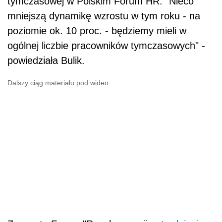
Z raportu Forum "Rynek agencji
zatrudnienie
w
2011 roku" wynika, że w 2011 r. w porównaniu
do 2010 roku o 39 proc. wzrosła liczba
korzystających z nich pracodawców. Świadczy
to o tym, że coraz więcej firm sięga po
rozwiązanie, jakim jest
praca
tymczasowa. W
2011 roku agencje zrzeszone w Polskim
Forum HR współpracowały z 4716 klientami
zaś liczba pracowników tymczasowych