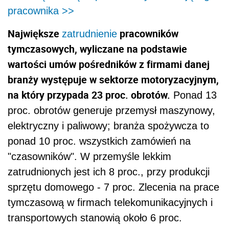
ponad 10 proc. wszystkich zamówień na
"czasowników". W przemyśle lekkim
zatrudnionych jest ich 8 proc., przy produkcji
sprzętu domowego - 7 proc. Zlecenia na prace
tymczasową w firmach telekomunikacyjnych i
transportowych stanowią około 6 proc.
wartości wszystkich zleceń - wyliczają eksperci
PKPP Lewiatan.
"Jesteśmy ostrożnymi optymistami uważamy,
że na rynku pracy tymczasowej trend
wzrostowy się utrzyma, ale nie będzie to
spektakularne przyspieszenie" - powiedział
Artur Ragan z Agencji Pracy Tymczasowej
WorkExpress z Katowic. W jego ocenie
wartość rynku tych usług w Polsce w br.