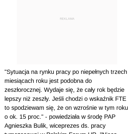
miesiącach roku jest podobna do
zeszłorocznej. Wydaje się, że cały rok będzie
lepszy niż zeszły. Jeśli chodzi o wskaźnik FTE
to spodziewam się, że on wzrośnie w tym roku
o ok. 15 proc." - powiedziała w środę PAP
Agnieszka Bulik, wiceprezes ds. pracy
tymczasowej w Polskim Forum HR. "Nieco
mniejszą dynamikę wzrostu w tym roku - na
poziomie ok. 10 proc. - będziemy mieli w
ogólnej liczbie pracowników tymczasowych" -
powiedziała Bulik.
Dalszy ciąg materiału pod wideo