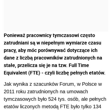
Equivalent (FTE) - czyli liczbę pełnych etatów.
Jak wynika z szacunków Forum, w Polsce w
2011 roku zatrudnionych na umowach
tymczasowych było 524 tys. osób, ale pełnych
etatów liczonych metodą FTE było tylko 134
tysiące. W przypadku firm zrzeszonych w
Forum liczba pełnych etatów w 2011 r. roku
wyniosła 44,8 tys. (dla 199 tys. pracowników) i
w porównaniu do roku 2010 wzrosła o 17 proc.
Według raportu "Agencje zatrudnienia 2010 r."
- taki raport corocznie publikowany jest przez
Departament Rynku Pracy Ministerstwa Pracy
i Polityki Społecznej - w 2010 r. funkcjonowało
w Polsce 2998 agencji zatrudnienia. Według