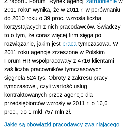
sięgnęła 524 tys. Obroty z zakresu pracy
tymczasowej, czyli wartość usług
kontraktowanych przez agencje dla
przedsiębiorców wzrosły w 2011 r. o 16,6
proc., do 1 mld 757 mln zł.
Jakie są obowiązki pracodawcy zwalniającego
pracownika >>
Największe
pracowników
zatrudnienie
tymczasowych, wyliczane na podstawie
wartości umów pośredników z firmami danej
branży występuje w sektorze motoryzacyjnym,
na który przypada 23 proc. obrotów.
Ponad 13
proc. obrotów generuje przemysł maszynowy,
elektryczny i paliwowy; branża spożywcza to