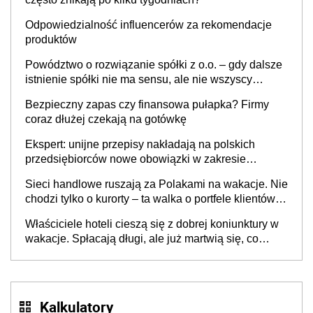
Odpowiedzialność influencerów za rekomendacje
produktów
Powództwo o rozwiązanie spółki z o.o. – gdy dalsze
istnienie spółki nie ma sensu, ale nie wszyscy
wspólnicy są tego zdania
Bezpieczny zapas czy finansowa pułapka? Firmy
coraz dłużej czekają na gotówkę
Ekspert: unijne przepisy nakładają na polskich
przedsiębiorców nowe obowiązki w zakresie
opakowań
Sieci handlowe ruszają za Polakami na wakacje. Nie
chodzi tylko o kurorty – ta walka o portfele klientów
dzieje się także tam, gdzie wielu spędzi urlop po
Właściciele hoteli cieszą się z dobrej koniunktury w
cichu
wakacje. Spłacają długi, ale już martwią się, co
będzie jesienią
Kalkulatory