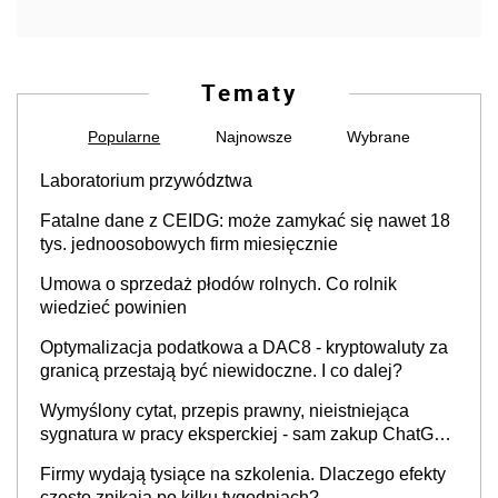
Tematy
Popularne
Najnowsze
Wybrane
Laboratorium przywództwa
Fatalne dane z CEIDG: może zamykać się nawet 18
tys. jednoosobowych firm miesięcznie
Umowa o sprzedaż płodów rolnych. Co rolnik
wiedzieć powinien
Optymalizacja podatkowa a DAC8 - kryptowaluty za
granicą przestają być niewidoczne. I co dalej?
Wymyślony cytat, przepis prawny, nieistniejąca
sygnatura w pracy eksperckiej - sam zakup ChatGPT
to nie wdrożenie AI w firmie
Firmy wydają tysiące na szkolenia. Dlaczego efekty
często znikają po kilku tygodniach?