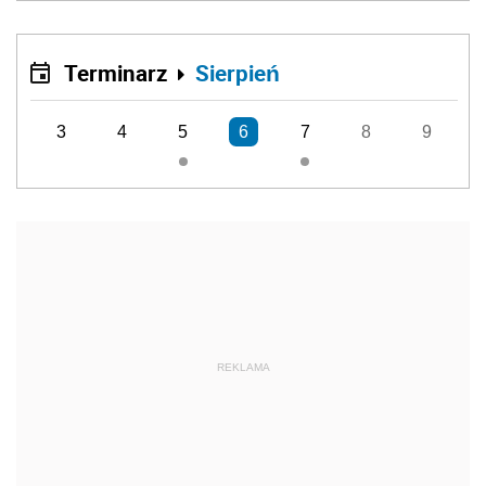
Terminarz
Sierpień
3
4
5
6
7
8
9
REKLAMA