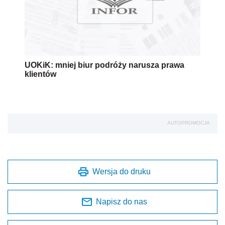
UOKiK: mniej biur podróży narusza prawa
klientów
AUTOPROMOCJA
Wersja do druku
Napisz do nas