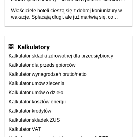
dzieje się także tam, gdzie wielu spędzi urlop po
Właściciele hoteli cieszą się z dobrej koniunktury w
cichu
wakacje. Spłacają długi, ale już martwią się, co
będzie jesienią
Kalkulatory
Kalkulator składki zdrowotnej dla przedsiębiorcy
Kalkulator dla przedsiębiorców
Kalkulator wynagrodzeń brutto/netto
Kalkulator umów zlecenia
Kalkulator umów o dzieło
Kalkulator kosztów energii
Kalkulator kredytów
Kalkulator składek ZUS
Kalkulator VAT