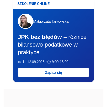
SZKOLENIE ONLINE
Małgorzata Tarkowska
JPK bez błędów
– różnice
bilansowo-podatkowe w
praktyce
📅 11-12.08.2026 r.
🕐 9:00-15:00
Zapisz się