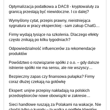
Optymalizacja podatkowa a DAC8 - kryptowaluty za
granicą przestają być niewidoczne. I co dalej?
Wymyślony cytat, przepis prawny, nieistniejąca
sygnatura w pracy eksperckiej - sam zakup ChatGPT
to nie wdrożenie AI w firmie
Firmy wydają tysiące na szkolenia. Dlaczego efekty
często znikają po kilku tygodniach?
Odpowiedzialność influencerów za rekomendacje
produktów
Powództwo o rozwiązanie spółki z o.o. – gdy dalsze
istnienie spółki nie ma sensu, ale nie wszyscy
wspólnicy są tego zdania
Bezpieczny zapas czy finansowa pułapka? Firmy
coraz dłużej czekają na gotówkę
Ekspert: unijne przepisy nakładają na polskich
przedsiębiorców nowe obowiązki w zakresie
opakowań
Sieci handlowe ruszają za Polakami na wakacje. Nie
chodzi tylko o kurorty – ta walka o portfele klientów