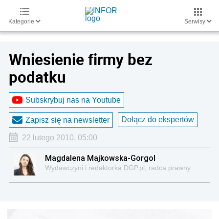
Kategorie
Serwisy
Wniesienie firmy bez
podatku
Subskrybuj nas na Youtube
Dołącz do ekspertów
Zapisz się na newsletter
22 lutego 2010, 05:00
Magdalena Majkowska-Gorgol
Wydawczyni i redaktorka DGP.pl, radca prawny