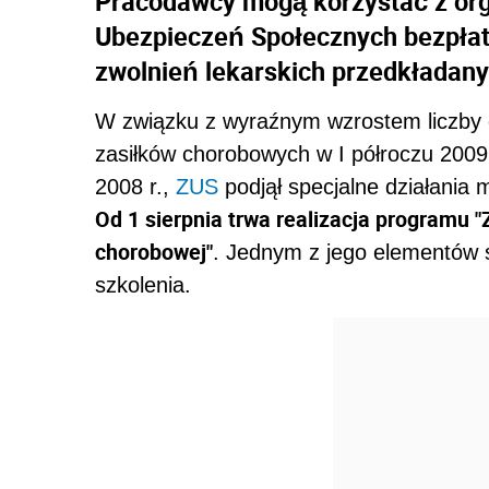
Pracodawcy mogą korzystać z or
Ubezpieczeń Społecznych bezpłatn
zwolnień lekarskich przedkładan
W związku z wyraźnym wzrostem liczby d
zasiłków chorobowych w I półroczu 200
2008 r.,
ZUS
podjął specjalne działania 
Od 1 sierpnia trwa realizacja programu 
chorobowej"
. Jednym z jego elementów 
szkolenia.