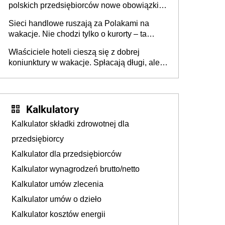
polskich przedsiębiorców nowe obowiązki w
zakresie opakowań
Sieci handlowe ruszają za Polakami na
wakacje. Nie chodzi tylko o kurorty – ta
walka o portfele klientów dzieje się także
Właściciele hoteli cieszą się z dobrej
tam, gdzie wielu spędzi urlop po cichu
koniunktury w wakacje. Spłacają długi, ale
już martwią się, co będzie jesienią
Kalkulatory
Kalkulator składki zdrowotnej dla
przedsiębiorcy
Kalkulator dla przedsiębiorców
Kalkulator wynagrodzeń brutto/netto
Kalkulator umów zlecenia
Kalkulator umów o dzieło
Kalkulator kosztów energii