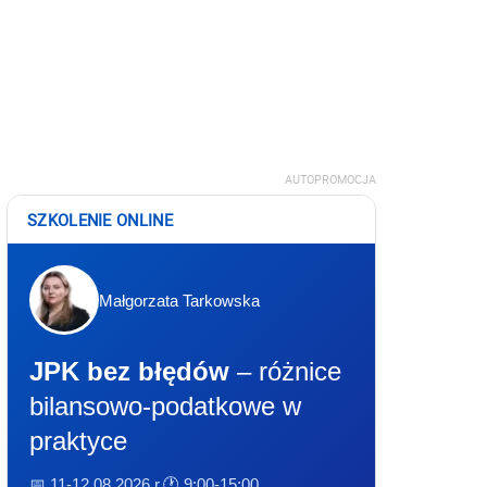
AUTOPROMOCJA
SZKOLENIE ONLINE
Małgorzata Tarkowska
JPK bez błędów
– różnice
bilansowo-podatkowe w
praktyce
📅 11-12.08.2026 r.
🕐 9:00-15:00