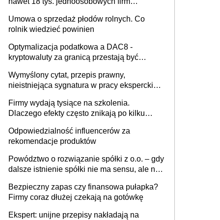
nawet 18 tys. jednoosobowych firm
miesięcznie
Umowa o sprzedaż płodów rolnych. Co
rolnik wiedzieć powinien
Optymalizacja podatkowa a DAC8 -
kryptowaluty za granicą przestają być
niewidoczne. I co dalej?
Wymyślony cytat, przepis prawny,
nieistniejąca sygnatura w pracy eksperckiej -
sam zakup ChatGPT to nie wdrożenie AI w
Firmy wydają tysiące na szkolenia.
firmie
Dlaczego efekty często znikają po kilku
tygodniach?
Odpowiedzialność influencerów za
rekomendacje produktów
Powództwo o rozwiązanie spółki z o.o. – gdy
dalsze istnienie spółki nie ma sensu, ale nie
wszyscy wspólnicy są tego zdania
Bezpieczny zapas czy finansowa pułapka?
Firmy coraz dłużej czekają na gotówkę
Ekspert: unijne przepisy nakładają na