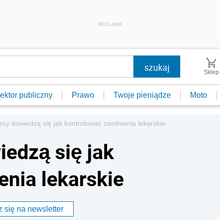
REKLAMA
Sklep
ektor publiczny
Prawo
Twoje pieniądze
Moto
rcy dowiedzą się jak kontrolować zwolnienia lekarskie
iedzą się jak
enia lekarskie
 się na newsletter