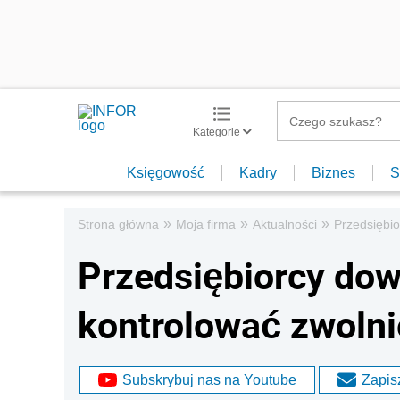
Kategorie
Księgowość
Kadry
Biznes
S
»
»
»
Strona główna
Moja firma
Aktualności
Przedsiębio
Przedsiębiorcy dow
kontrolować zwolni
Subskrybuj nas na Youtube
Zapisz