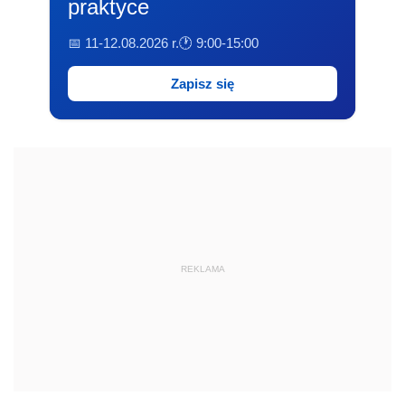
praktyce
📅 11-12.08.2026 r.
🕐 9:00-15:00
Zapisz się
REKLAMA