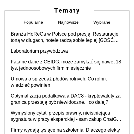
Tematy
Popularne
Najnowsze
Wybrane
Branża HoReCa w Polsce pod presją. Restauracje
toną w długach, hotele radzą sobie lepiej [GOŚĆ
INFOR.PL]
Laboratorium przywództwa
Fatalne dane z CEIDG: może zamykać się nawet 18
tys. jednoosobowych firm miesięcznie
Umowa o sprzedaż płodów rolnych. Co rolnik
wiedzieć powinien
Optymalizacja podatkowa a DAC8 - kryptowaluty za
granicą przestają być niewidoczne. I co dalej?
Wymyślony cytat, przepis prawny, nieistniejąca
sygnatura w pracy eksperckiej - sam zakup ChatGPT
to nie wdrożenie AI w firmie
Firmy wydają tysiące na szkolenia. Dlaczego efekty