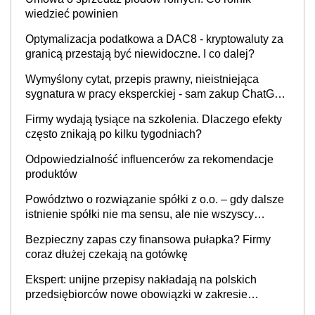
wiedzieć powinien
Optymalizacja podatkowa a DAC8 - kryptowaluty za
granicą przestają być niewidoczne. I co dalej?
Wymyślony cytat, przepis prawny, nieistniejąca
sygnatura w pracy eksperckiej - sam zakup ChatGPT
to nie wdrożenie AI w firmie
Firmy wydają tysiące na szkolenia. Dlaczego efekty
często znikają po kilku tygodniach?
Odpowiedzialność influencerów za rekomendacje
produktów
Powództwo o rozwiązanie spółki z o.o. – gdy dalsze
istnienie spółki nie ma sensu, ale nie wszyscy
wspólnicy są tego zdania
Bezpieczny zapas czy finansowa pułapka? Firmy
coraz dłużej czekają na gotówkę
Ekspert: unijne przepisy nakładają na polskich
przedsiębiorców nowe obowiązki w zakresie
opakowań