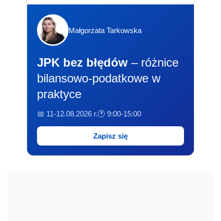
Małgorzata Tarkowska
JPK bez błędów
– różnice
bilansowo-podatkowe w
praktyce
📅 11-12.08.2026 r.
🕐 9:00-15:00
Zapisz się