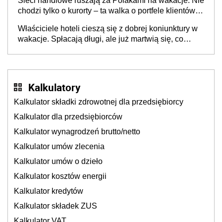
Sieci handlowe ruszają za Polakami na wakacje. Nie
chodzi tylko o kurorty – ta walka o portfele klientów
dzieje się także tam, gdzie wielu spędzi urlop po
Właściciele hoteli cieszą się z dobrej koniunktury w
cichu
wakacje. Spłacają długi, ale już martwią się, co
będzie jesienią
Kalkulatory
Kalkulator składki zdrowotnej dla przedsiębiorcy
Kalkulator dla przedsiębiorców
Kalkulator wynagrodzeń brutto/netto
Kalkulator umów zlecenia
Kalkulator umów o dzieło
Kalkulator kosztów energii
Kalkulator kredytów
Kalkulator składek ZUS
Kalkulator VAT