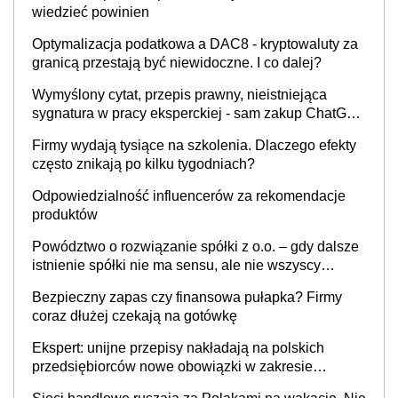
wiedzieć powinien
Optymalizacja podatkowa a DAC8 - kryptowaluty za
granicą przestają być niewidoczne. I co dalej?
Wymyślony cytat, przepis prawny, nieistniejąca
sygnatura w pracy eksperckiej - sam zakup ChatGPT
to nie wdrożenie AI w firmie
Firmy wydają tysiące na szkolenia. Dlaczego efekty
często znikają po kilku tygodniach?
Odpowiedzialność influencerów za rekomendacje
produktów
Powództwo o rozwiązanie spółki z o.o. – gdy dalsze
istnienie spółki nie ma sensu, ale nie wszyscy
wspólnicy są tego zdania
Bezpieczny zapas czy finansowa pułapka? Firmy
coraz dłużej czekają na gotówkę
Ekspert: unijne przepisy nakładają na polskich
przedsiębiorców nowe obowiązki w zakresie
opakowań