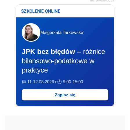
AUTOPROMOCJA
SZKOLENIE ONLINE
Małgorzata Tarkowska
JPK bez błędów
– różnice
bilansowo-podatkowe w
praktyce
📅 11-12.08.2026 r.
🕐 9:00-15:00
Zapisz się