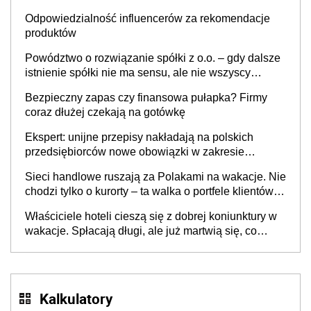
Odpowiedzialność influencerów za rekomendacje
produktów
Powództwo o rozwiązanie spółki z o.o. – gdy dalsze
istnienie spółki nie ma sensu, ale nie wszyscy
wspólnicy są tego zdania
Bezpieczny zapas czy finansowa pułapka? Firmy
coraz dłużej czekają na gotówkę
Ekspert: unijne przepisy nakładają na polskich
przedsiębiorców nowe obowiązki w zakresie
opakowań
Sieci handlowe ruszają za Polakami na wakacje. Nie
chodzi tylko o kurorty – ta walka o portfele klientów
dzieje się także tam, gdzie wielu spędzi urlop po
Właściciele hoteli cieszą się z dobrej koniunktury w
cichu
wakacje. Spłacają długi, ale już martwią się, co
będzie jesienią
Kalkulatory