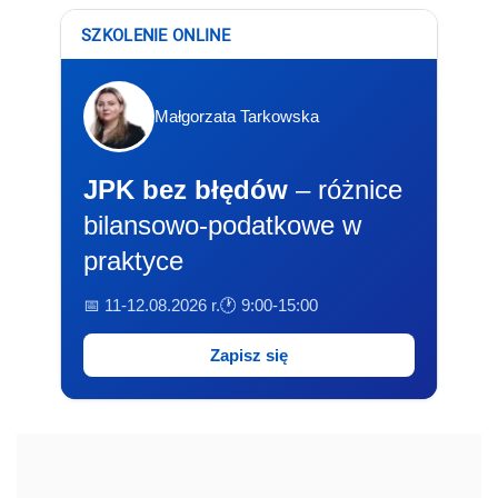
SZKOLENIE ONLINE
Małgorzata Tarkowska
JPK bez błędów
– różnice
bilansowo-podatkowe w
praktyce
📅 11-12.08.2026 r.
🕐 9:00-15:00
Zapisz się