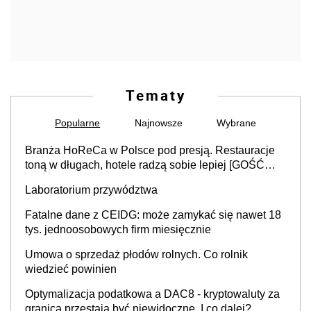
Tematy
Popularne
Najnowsze
Wybrane
Branża HoReCa w Polsce pod presją. Restauracje
toną w długach, hotele radzą sobie lepiej [GOŚĆ
INFOR.PL]
Laboratorium przywództwa
Fatalne dane z CEIDG: może zamykać się nawet 18
tys. jednoosobowych firm miesięcznie
Umowa o sprzedaż płodów rolnych. Co rolnik
wiedzieć powinien
Optymalizacja podatkowa a DAC8 - kryptowaluty za
granicą przestają być niewidoczne. I co dalej?