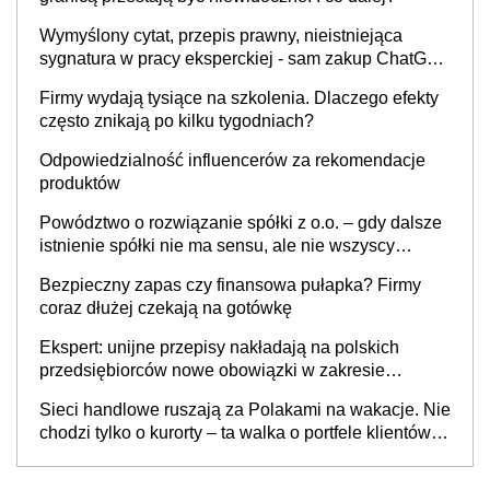
Wymyślony cytat, przepis prawny, nieistniejąca
sygnatura w pracy eksperckiej - sam zakup ChatGPT
to nie wdrożenie AI w firmie
Firmy wydają tysiące na szkolenia. Dlaczego efekty
często znikają po kilku tygodniach?
Odpowiedzialność influencerów za rekomendacje
produktów
Powództwo o rozwiązanie spółki z o.o. – gdy dalsze
istnienie spółki nie ma sensu, ale nie wszyscy
wspólnicy są tego zdania
Bezpieczny zapas czy finansowa pułapka? Firmy
coraz dłużej czekają na gotówkę
Ekspert: unijne przepisy nakładają na polskich
przedsiębiorców nowe obowiązki w zakresie
opakowań
Sieci handlowe ruszają za Polakami na wakacje. Nie
chodzi tylko o kurorty – ta walka o portfele klientów
dzieje się także tam, gdzie wielu spędzi urlop po
cichu