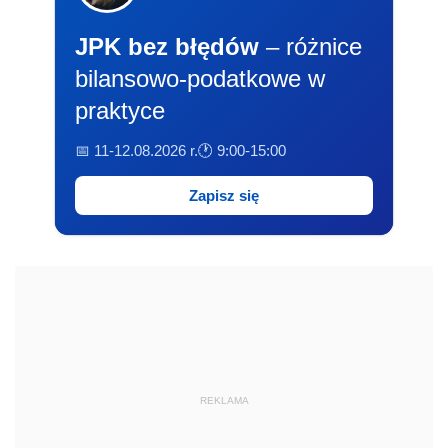
JPK bez błędów
– różnice
bilansowo-podatkowe w
praktyce
📅 11-12.08.2026 r.
🕐 9:00-15:00
Zapisz się
REKLAMA