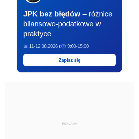
JPK bez błędów
– różnice
bilansowo-podatkowe w
praktyce
📅 11-12.08.2026 r.
🕐 9:00-15:00
Zapisz się
REKLAMA