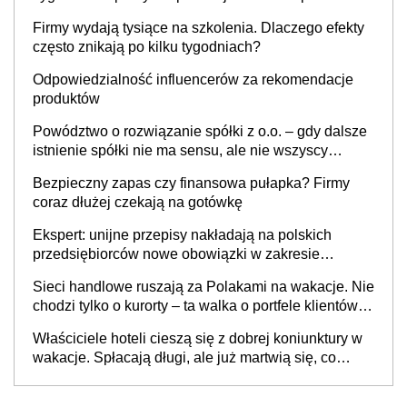
to nie wdrożenie AI w firmie
Firmy wydają tysiące na szkolenia. Dlaczego efekty
często znikają po kilku tygodniach?
Odpowiedzialność influencerów za rekomendacje
produktów
Powództwo o rozwiązanie spółki z o.o. – gdy dalsze
istnienie spółki nie ma sensu, ale nie wszyscy
wspólnicy są tego zdania
Bezpieczny zapas czy finansowa pułapka? Firmy
coraz dłużej czekają na gotówkę
Ekspert: unijne przepisy nakładają na polskich
przedsiębiorców nowe obowiązki w zakresie
opakowań
Sieci handlowe ruszają za Polakami na wakacje. Nie
chodzi tylko o kurorty – ta walka o portfele klientów
dzieje się także tam, gdzie wielu spędzi urlop po
Właściciele hoteli cieszą się z dobrej koniunktury w
cichu
wakacje. Spłacają długi, ale już martwią się, co
będzie jesienią