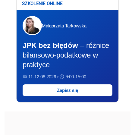
SZKOLENIE ONLINE
Małgorzata Tarkowska
JPK bez błędów
– różnice
bilansowo-podatkowe w
praktyce
📅 11-12.08.2026 r.
🕐 9:00-15:00
Zapisz się