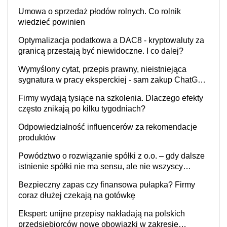
Umowa o sprzedaż płodów rolnych. Co rolnik
wiedzieć powinien
Optymalizacja podatkowa a DAC8 - kryptowaluty za
granicą przestają być niewidoczne. I co dalej?
Wymyślony cytat, przepis prawny, nieistniejąca
sygnatura w pracy eksperckiej - sam zakup ChatGPT
to nie wdrożenie AI w firmie
Firmy wydają tysiące na szkolenia. Dlaczego efekty
często znikają po kilku tygodniach?
Odpowiedzialność influencerów za rekomendacje
produktów
Powództwo o rozwiązanie spółki z o.o. – gdy dalsze
istnienie spółki nie ma sensu, ale nie wszyscy
wspólnicy są tego zdania
Bezpieczny zapas czy finansowa pułapka? Firmy
coraz dłużej czekają na gotówkę
Ekspert: unijne przepisy nakładają na polskich
przedsiębiorców nowe obowiązki w zakresie