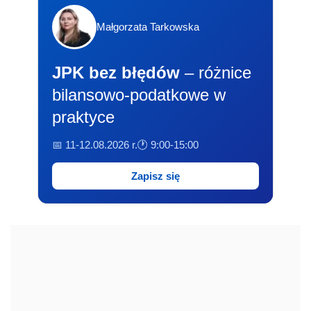
Małgorzata Tarkowska
JPK bez błędów
– różnice
bilansowo-podatkowe w
praktyce
📅 11-12.08.2026 r.
🕐 9:00-15:00
Zapisz się