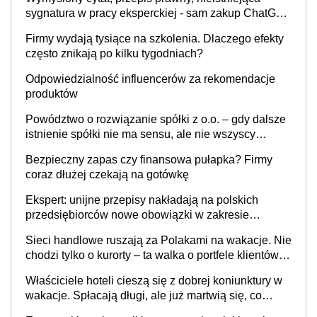
sygnatura w pracy eksperckiej - sam zakup ChatGPT
to nie wdrożenie AI w firmie
Firmy wydają tysiące na szkolenia. Dlaczego efekty
często znikają po kilku tygodniach?
Odpowiedzialność influencerów za rekomendacje
produktów
Powództwo o rozwiązanie spółki z o.o. – gdy dalsze
istnienie spółki nie ma sensu, ale nie wszyscy
wspólnicy są tego zdania
Bezpieczny zapas czy finansowa pułapka? Firmy
coraz dłużej czekają na gotówkę
Ekspert: unijne przepisy nakładają na polskich
przedsiębiorców nowe obowiązki w zakresie
opakowań
Sieci handlowe ruszają za Polakami na wakacje. Nie
chodzi tylko o kurorty – ta walka o portfele klientów
dzieje się także tam, gdzie wielu spędzi urlop po
Właściciele hoteli cieszą się z dobrej koniunktury w
cichu
wakacje. Spłacają długi, ale już martwią się, co
będzie jesienią