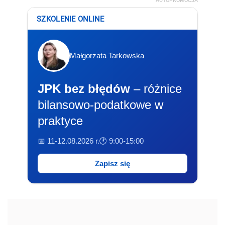
SZKOLENIE ONLINE
Małgorzata Tarkowska
JPK bez błędów
– różnice
bilansowo-podatkowe w
praktyce
📅 11-12.08.2026 r.
🕐 9:00-15:00
Zapisz się