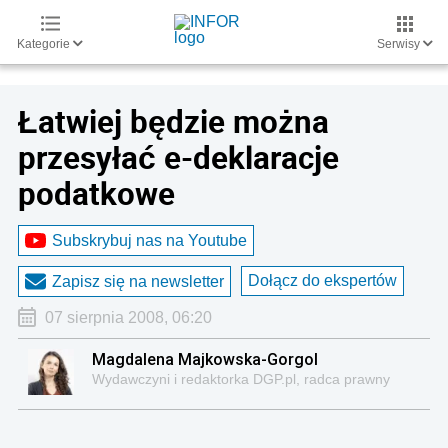
Kategorie
Serwisy
Łatwiej będzie można
przesyłać e-deklaracje
podatkowe
Subskrybuj nas na Youtube
Dołącz do ekspertów
Zapisz się na newsletter
07 sierpnia 2008, 06:20
Magdalena Majkowska-Gorgol
Wydawczyni i redaktorka DGP.pl, radca prawny