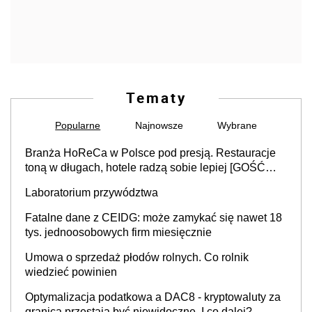
Tematy
Popularne
Najnowsze
Wybrane
Branża HoReCa w Polsce pod presją. Restauracje
toną w długach, hotele radzą sobie lepiej [GOŚĆ
INFOR.PL]
Laboratorium przywództwa
Fatalne dane z CEIDG: może zamykać się nawet 18
tys. jednoosobowych firm miesięcznie
Umowa o sprzedaż płodów rolnych. Co rolnik
wiedzieć powinien
Optymalizacja podatkowa a DAC8 - kryptowaluty za
granicą przestają być niewidoczne. I co dalej?