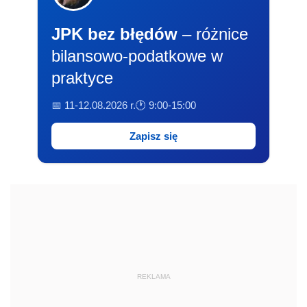
JPK bez błędów
– różnice
bilansowo-podatkowe w
praktyce
📅 11-12.08.2026 r.
🕐 9:00-15:00
Zapisz się
REKLAMA