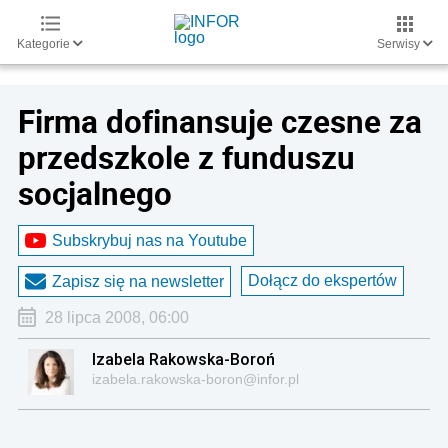
Kategorie
Serwisy
Firma dofinansuje czesne za
przedszkole z funduszu
socjalnego
Subskrybuj nas na Youtube
Dołącz do ekspertów
Zapisz się na newsletter
28 lipca 2008, 06:00
Izabela Rakowska-Boroń
izabela.rakowska-boron@infor.pl