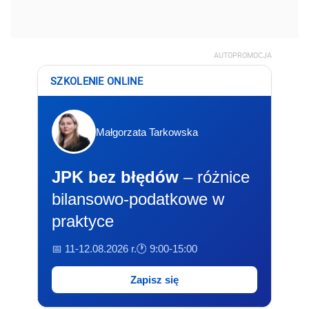
AUTOPROMOCJA
SZKOLENIE ONLINE
Małgorzata Tarkowska
JPK bez błędów
– różnice
bilansowo-podatkowe w
praktyce
📅 11-12.08.2026 r.
🕐 9:00-15:00
Zapisz się