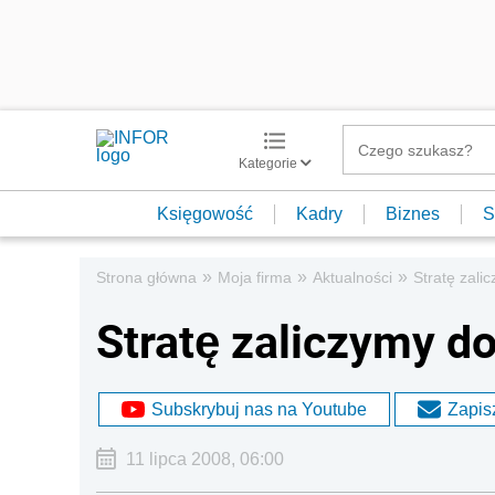
Kategorie
Księgowość
Kadry
Biznes
S
»
»
»
Strona główna
Moja firma
Aktualności
Stratę zali
Stratę zaliczymy d
Subskrybuj nas na Youtube
Zapisz
11 lipca 2008, 06:00