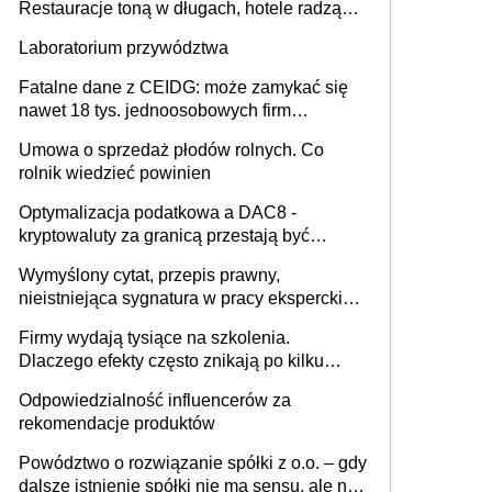
Restauracje toną w długach, hotele radzą
sobie lepiej [GOŚĆ INFOR.PL]
Laboratorium przywództwa
Fatalne dane z CEIDG: może zamykać się
nawet 18 tys. jednoosobowych firm
miesięcznie
Umowa o sprzedaż płodów rolnych. Co
rolnik wiedzieć powinien
Optymalizacja podatkowa a DAC8 -
kryptowaluty za granicą przestają być
niewidoczne. I co dalej?
Wymyślony cytat, przepis prawny,
nieistniejąca sygnatura w pracy eksperckiej -
sam zakup ChatGPT to nie wdrożenie AI w
Firmy wydają tysiące na szkolenia.
firmie
Dlaczego efekty często znikają po kilku
tygodniach?
Odpowiedzialność influencerów za
rekomendacje produktów
Powództwo o rozwiązanie spółki z o.o. – gdy
dalsze istnienie spółki nie ma sensu, ale nie