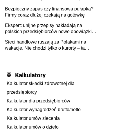
wszyscy wspólnicy są tego zdania
Bezpieczny zapas czy finansowa pułapka?
Firmy coraz dłużej czekają na gotówkę
Ekspert: unijne przepisy nakładają na
polskich przedsiębiorców nowe obowiązki w
zakresie opakowań
Sieci handlowe ruszają za Polakami na
wakacje. Nie chodzi tylko o kurorty – ta
walka o portfele klientów dzieje się także
tam, gdzie wielu spędzi urlop po cichu
Kalkulatory
Kalkulator składki zdrowotnej dla
przedsiębiorcy
Kalkulator dla przedsiębiorców
Kalkulator wynagrodzeń brutto/netto
Kalkulator umów zlecenia
Kalkulator umów o dzieło