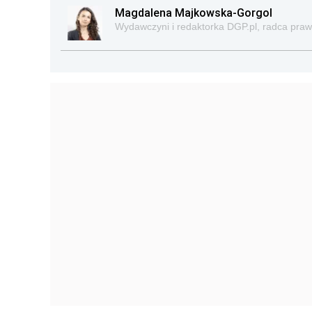
Magdalena Majkowska-Gorgol
Wydawczyni i redaktorka DGP.pl, radca pra