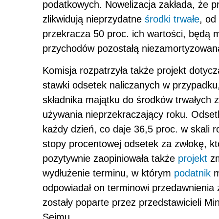
podatkowych. Nowelizacja zakłada, że pr
zlikwidują nieprzydatne
środki trwałe
, od
przekracza 50 proc. ich wartości, będą 
przychodów pozostałą niezamortyzowaną
Komisja rozpatrzyła także projekt dotyc
stawki odsetek naliczanych w przypadku
składnika majątku do środków trwałych 
używania nieprzekraczający roku. Odsetki
każdy dzień, co daje 36,5 proc. w skali 
stopy procentowej odsetek za zwłokę, kt
pozytywnie zaopiniowała także
projekt
zm
wydłużenie terminu, w którym
podatnik
m
odpowiadał on terminowi przedawnienia
zostały poparte przez przedstawicieli Mi
Sejmu.