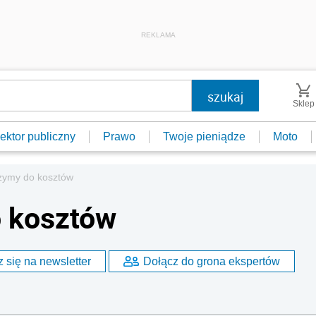
REKLAMA
Sklep
ektor publiczny
Prawo
Twoje pieniądze
Moto
czymy do kosztów
o kosztów
 się na newsletter
Dołącz do grona ekspertów