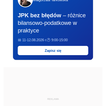
JPK bez błędów
– różnice
bilansowo-podatkowe w
praktyce
📅 11-12.08.2026 r.
🕐 9:00-15:00
Zapisz się
REKLAMA