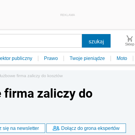
REKLAMA
Sklep
ektor publiczny
Prawo
Twoje pieniądze
Moto
użbowe firma zaliczy do kosztów
firma zaliczy do
 się na newsletter
Dołącz do grona ekspertów