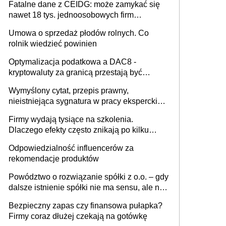
Fatalne dane z CEIDG: może zamykać się
nawet 18 tys. jednoosobowych firm
miesięcznie
Umowa o sprzedaż płodów rolnych. Co
rolnik wiedzieć powinien
Optymalizacja podatkowa a DAC8 -
kryptowaluty za granicą przestają być
niewidoczne. I co dalej?
Wymyślony cytat, przepis prawny,
nieistniejąca sygnatura w pracy eksperckiej -
sam zakup ChatGPT to nie wdrożenie AI w
Firmy wydają tysiące na szkolenia.
firmie
Dlaczego efekty często znikają po kilku
tygodniach?
Odpowiedzialność influencerów za
rekomendacje produktów
Powództwo o rozwiązanie spółki z o.o. – gdy
dalsze istnienie spółki nie ma sensu, ale nie
wszyscy wspólnicy są tego zdania
Bezpieczny zapas czy finansowa pułapka?
Firmy coraz dłużej czekają na gotówkę