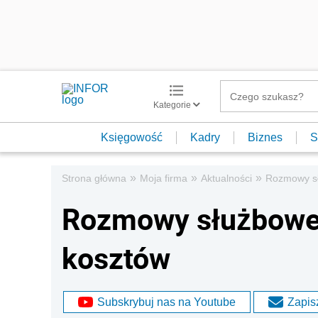
Kategorie
Księgowość
Kadry
Biznes
S
»
»
»
Strona główna
Moja firma
Aktualności
Rozmowy sł
Rozmowy służbowe 
kosztów
Subskrybuj nas na Youtube
Zapisz