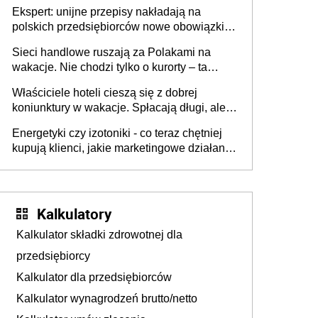
Ekspert: unijne przepisy nakładają na
polskich przedsiębiorców nowe obowiązki w
zakresie opakowań
Sieci handlowe ruszają za Polakami na
wakacje. Nie chodzi tylko o kurorty – ta
walka o portfele klientów dzieje się także
Właściciele hoteli cieszą się z dobrej
tam, gdzie wielu spędzi urlop po cichu
koniunktury w wakacje. Spłacają długi, ale
już martwią się, co będzie jesienią
Energetyki czy izotoniki - co teraz chętniej
kupują klienci, jakie marketingowe działania
podejmują sklepy
Kalkulatory
Kalkulator składki zdrowotnej dla
przedsiębiorcy
Kalkulator dla przedsiębiorców
Kalkulator wynagrodzeń brutto/netto