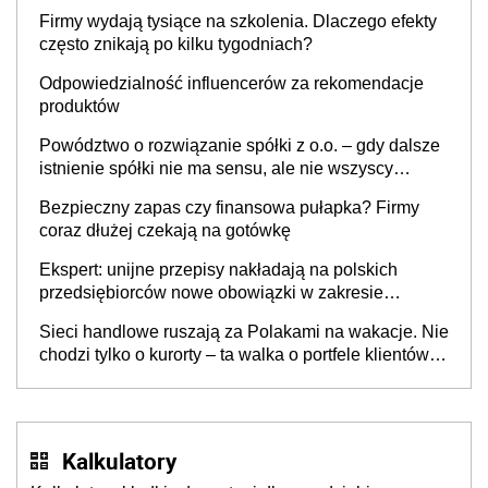
to nie wdrożenie AI w firmie
Firmy wydają tysiące na szkolenia. Dlaczego efekty
często znikają po kilku tygodniach?
Odpowiedzialność influencerów za rekomendacje
produktów
Powództwo o rozwiązanie spółki z o.o. – gdy dalsze
istnienie spółki nie ma sensu, ale nie wszyscy
wspólnicy są tego zdania
Bezpieczny zapas czy finansowa pułapka? Firmy
coraz dłużej czekają na gotówkę
Ekspert: unijne przepisy nakładają na polskich
przedsiębiorców nowe obowiązki w zakresie
opakowań
Sieci handlowe ruszają za Polakami na wakacje. Nie
chodzi tylko o kurorty – ta walka o portfele klientów
dzieje się także tam, gdzie wielu spędzi urlop po
cichu
Kalkulatory