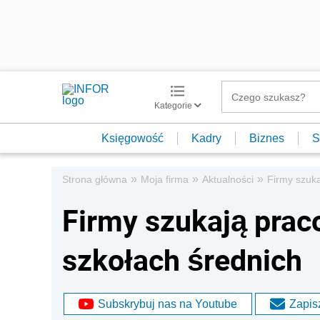
Kategorie
Księgowość
Kadry
Biznes
S
»
»
»
Strona główna
Moja firma
Aktualności
Firmy szuk
Firmy szukają pra
szkołach średnich
Subskrybuj nas na Youtube
Zapisz