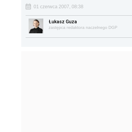
01 czerwca 2007, 08:38
Łukasz Guza
zastępca redaktora naczelnego DGP