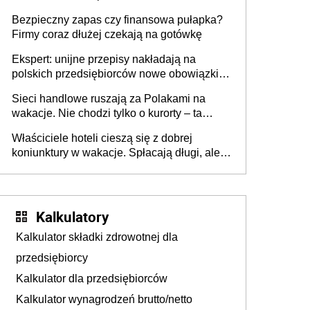
wszyscy wspólnicy są tego zdania
Bezpieczny zapas czy finansowa pułapka?
Firmy coraz dłużej czekają na gotówkę
Ekspert: unijne przepisy nakładają na
polskich przedsiębiorców nowe obowiązki w
zakresie opakowań
Sieci handlowe ruszają za Polakami na
wakacje. Nie chodzi tylko o kurorty – ta
walka o portfele klientów dzieje się także
Właściciele hoteli cieszą się z dobrej
tam, gdzie wielu spędzi urlop po cichu
koniunktury w wakacje. Spłacają długi, ale
już martwią się, co będzie jesienią
Kalkulatory
Kalkulator składki zdrowotnej dla
przedsiębiorcy
Kalkulator dla przedsiębiorców
Kalkulator wynagrodzeń brutto/netto