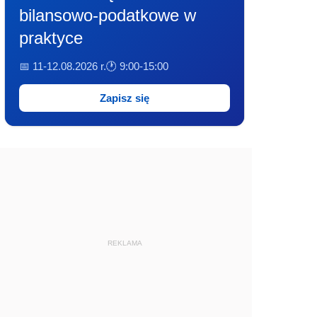
bilansowo-podatkowe w
praktyce
📅 11-12.08.2026 r.
🕐 9:00-15:00
Zapisz się
REKLAMA