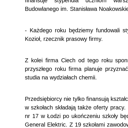
finansuje stypendia uczniom warsz
Budowlanego im. Stanisława Noakowskieg
- Każdego roku będziemy fundowali st
Kozioł, rzecznik prasowy firmy.
Z kolei firma Ciech od tego roku spo
przyszłego roku firma planuje przyzn
studia na wydziałach chemii.
Przedsiębiorcy nie tylko finansują kszta
w szkołach składają także oferty pracy
nr 17 w Łodzi po ukończeniu szkoły będą
General Elektric. Z 19 szkołami zawodow