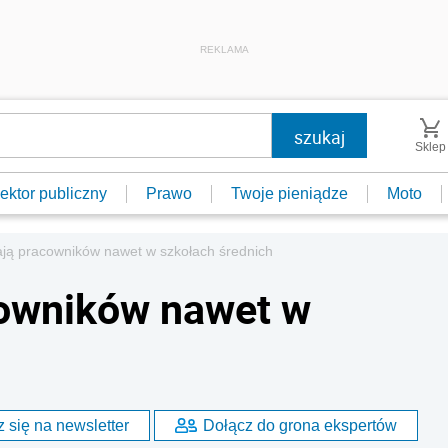
REKLAMA
Sklep
ektor publiczny
Prawo
Twoje pieniądze
Moto
ają pracowników nawet w szkołach średnich
cowników nawet w
 się na newsletter
Dołącz do grona ekspertów