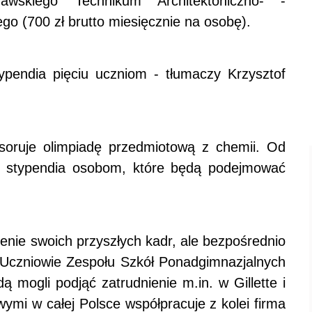
awskiego Technikum Architektoniczno- -
o (700 zł brutto miesięcznie na osobę).
ypendia pięciu uczniom - tłumaczy Krzysztof
nsoruje olimpiadę przedmiotową z chemii. Od
ać stypendia osobom, które będą podejmować
łcenie swoich przyszłych kadr, ale bezpośrednio
. Uczniowie Zespołu Szkół Ponadgimnazjalnych
 mogli podjąć zatrudnienie m.in. w Gillette i
ymi w całej Polsce współpracuje z kolei firma