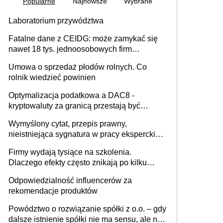
Popularne
Najnowsze
Wybrane
Laboratorium przywództwa
Fatalne dane z CEIDG: może zamykać się
nawet 18 tys. jednoosobowych firm
miesięcznie
Umowa o sprzedaż płodów rolnych. Co
rolnik wiedzieć powinien
Optymalizacja podatkowa a DAC8 -
kryptowaluty za granicą przestają być
niewidoczne. I co dalej?
Wymyślony cytat, przepis prawny,
nieistniejąca sygnatura w pracy eksperckiej -
sam zakup ChatGPT to nie wdrożenie AI w
Firmy wydają tysiące na szkolenia.
firmie
Dlaczego efekty często znikają po kilku
tygodniach?
Odpowiedzialność influencerów za
rekomendacje produktów
Powództwo o rozwiązanie spółki z o.o. – gdy
dalsze istnienie spółki nie ma sensu, ale nie