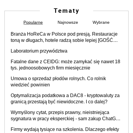
Tematy
Popularne
Najnowsze
Wybrane
Branża HoReCa w Polsce pod presją. Restauracje
toną w długach, hotele radzą sobie lepiej [GOŚĆ
INFOR.PL]
Laboratorium przywództwa
Fatalne dane z CEIDG: może zamykać się nawet 18
tys. jednoosobowych firm miesięcznie
Umowa o sprzedaż płodów rolnych. Co rolnik
wiedzieć powinien
Optymalizacja podatkowa a DAC8 - kryptowaluty za
granicą przestają być niewidoczne. I co dalej?
Wymyślony cytat, przepis prawny, nieistniejąca
sygnatura w pracy eksperckiej - sam zakup ChatGPT
to nie wdrożenie AI w firmie
Firmy wydają tysiące na szkolenia. Dlaczego efekty