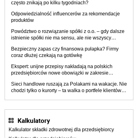
często znikają po kilku tygodniach?
Odpowiedzialność influencerów za rekomendacje
produktów
Powództwo o rozwiązanie spółki z o.o. – gdy dalsze
istnienie spółki nie ma sensu, ale nie wszyscy
wspólnicy są tego zdania
Bezpieczny zapas czy finansowa pułapka? Firmy
coraz dłużej czekają na gotówkę
Ekspert: unijne przepisy nakładają na polskich
przedsiębiorców nowe obowiązki w zakresie
opakowań
Sieci handlowe ruszają za Polakami na wakacje. Nie
chodzi tylko o kurorty – ta walka o portfele klientów
dzieje się także tam, gdzie wielu spędzi urlop po
cichu
Kalkulatory
Kalkulator składki zdrowotnej dla przedsiębiorcy