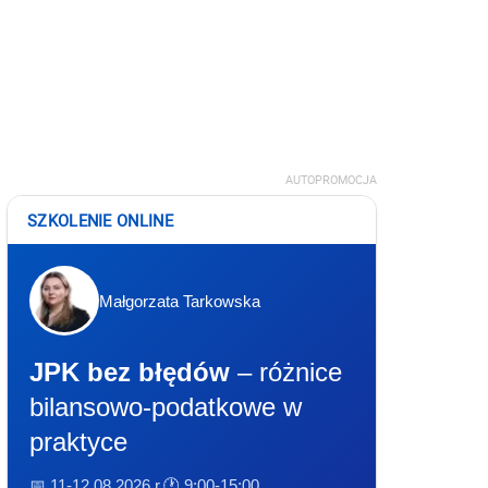
AUTOPROMOCJA
SZKOLENIE ONLINE
Małgorzata Tarkowska
JPK bez błędów
– różnice
bilansowo-podatkowe w
praktyce
📅 11-12.08.2026 r.
🕐 9:00-15:00