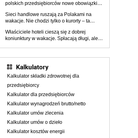
polskich przedsiębiorców nowe obowiązki w
zakresie opakowań
Sieci handlowe ruszają za Polakami na
wakacje. Nie chodzi tylko o kurorty – ta
walka o portfele klientów dzieje się także
Właściciele hoteli cieszą się z dobrej
tam, gdzie wielu spędzi urlop po cichu
koniunktury w wakacje. Spłacają długi, ale
już martwią się, co będzie jesienią
Kalkulatory
Kalkulator składki zdrowotnej dla
przedsiębiorcy
Kalkulator dla przedsiębiorców
Kalkulator wynagrodzeń brutto/netto
Kalkulator umów zlecenia
Kalkulator umów o dzieło
Kalkulator kosztów energii