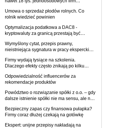
nawet 18 tys. jednoosobowych firm
miesięcznie
Umowa o sprzedaż płodów rolnych. Co
rolnik wiedzieć powinien
Optymalizacja podatkowa a DAC8 -
kryptowaluty za granicą przestają być
niewidoczne. I co dalej?
Wymyślony cytat, przepis prawny,
nieistniejąca sygnatura w pracy eksperckiej -
sam zakup ChatGPT to nie wdrożenie AI w
Firmy wydają tysiące na szkolenia.
firmie
Dlaczego efekty często znikają po kilku
tygodniach?
Odpowiedzialność influencerów za
rekomendacje produktów
Powództwo o rozwiązanie spółki z o.o. – gdy
dalsze istnienie spółki nie ma sensu, ale nie
wszyscy wspólnicy są tego zdania
Bezpieczny zapas czy finansowa pułapka?
Firmy coraz dłużej czekają na gotówkę
Ekspert: unijne przepisy nakładają na