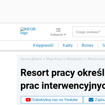
Kategorie
Księgowość
Kadry
Biznes
S
»
»
»
Strona główna
Moja firma
Aktualności
Resort prac
Resort pracy okreś
prac interwencyjny
Subskrybuj nas na Youtube
Zapisz