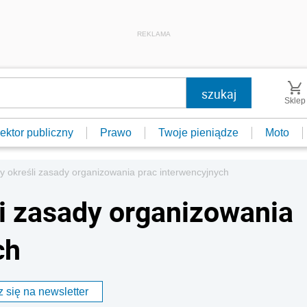
REKLAMA
Sklep
ektor publiczny
Prawo
Twoje pieniądze
Moto
y określi zasady organizowania prac interwencyjnych
li zasady organizowania
ch
 się na newsletter