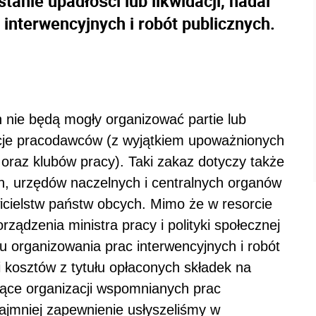
tanie upadłości lub likwidacji, nadal
interwencyjnych i robót publicznych.
h nie będą mogły organizować partie lub
zacje pracodawców (z wyjątkiem upoważnionych
oraz klubów pracy). Taki zakaz dotyczy także
h, urzędów naczelnych i centralnych organów
icielstw państw obcych. Mimo że w resorcie
ądzenia ministra pracy i polityki społecznej
 organizowania prac interwencyjnych i robót
i kosztów z tytułu opłaconych składek na
zące organizacji wspomnianych prac
najmniej zapewnienie usłyszeliśmy w