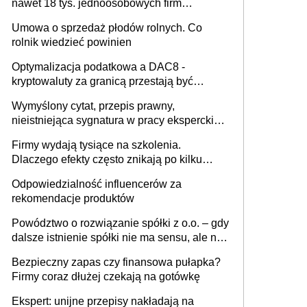
nawet 18 tys. jednoosobowych firm
miesięcznie
Umowa o sprzedaż płodów rolnych. Co
rolnik wiedzieć powinien
Optymalizacja podatkowa a DAC8 -
kryptowaluty za granicą przestają być
niewidoczne. I co dalej?
Wymyślony cytat, przepis prawny,
nieistniejąca sygnatura w pracy eksperckiej -
sam zakup ChatGPT to nie wdrożenie AI w
Firmy wydają tysiące na szkolenia.
firmie
Dlaczego efekty często znikają po kilku
tygodniach?
Odpowiedzialność influencerów za
rekomendacje produktów
Powództwo o rozwiązanie spółki z o.o. – gdy
dalsze istnienie spółki nie ma sensu, ale nie
wszyscy wspólnicy są tego zdania
Bezpieczny zapas czy finansowa pułapka?
Firmy coraz dłużej czekają na gotówkę
Ekspert: unijne przepisy nakładają na