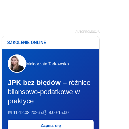
AUTOPROMOCJA
SZKOLENIE ONLINE
Małgorzata Tarkowska
JPK bez błędów
– różnice
bilansowo-podatkowe w
praktyce
📅 11-12.08.2026 r.
🕐 9:00-15:00
Zapisz się