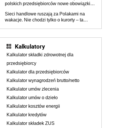
polskich przedsiębiorców nowe obowiązki w
zakresie opakowań
Sieci handlowe ruszają za Polakami na
wakacje. Nie chodzi tylko o kurorty – ta
walka o portfele klientów dzieje się także
tam, gdzie wielu spędzi urlop po cichu
Kalkulatory
Kalkulator składki zdrowotnej dla
przedsiębiorcy
Kalkulator dla przedsiębiorców
Kalkulator wynagrodzeń brutto/netto
Kalkulator umów zlecenia
Kalkulator umów o dzieło
Kalkulator kosztów energii
Kalkulator kredytów
Kalkulator składek ZUS