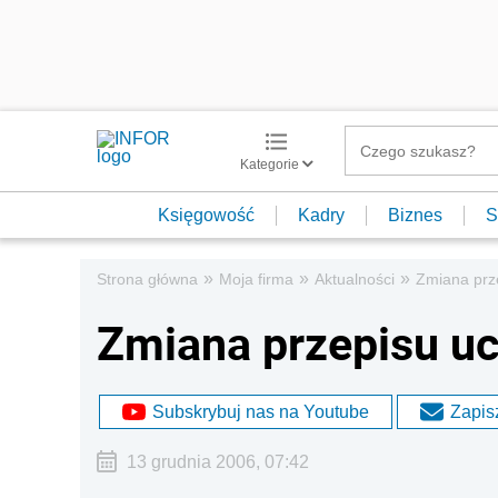
Kategorie
Księgowość
Kadry
Biznes
S
»
»
»
Strona główna
Moja firma
Aktualności
Zmiana prze
Zmiana przepisu uc
Subskrybuj nas na Youtube
Zapisz
13 grudnia 2006, 07:42