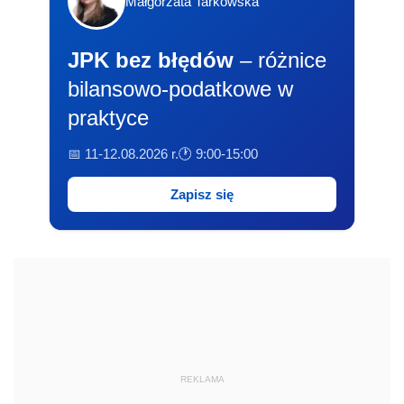
Małgorzata Tarkowska
JPK bez błędów
– różnice
bilansowo-podatkowe w
praktyce
📅 11-12.08.2026 r.
🕐 9:00-15:00
Zapisz się
REKLAMA