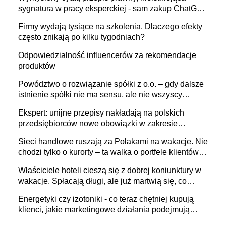
sygnatura w pracy eksperckiej - sam zakup ChatGPT
to nie wdrożenie AI w firmie
Firmy wydają tysiące na szkolenia. Dlaczego efekty
często znikają po kilku tygodniach?
Odpowiedzialność influencerów za rekomendacje
produktów
Powództwo o rozwiązanie spółki z o.o. – gdy dalsze
istnienie spółki nie ma sensu, ale nie wszyscy
wspólnicy są tego zdania
Ekspert: unijne przepisy nakładają na polskich
przedsiębiorców nowe obowiązki w zakresie
opakowań
Sieci handlowe ruszają za Polakami na wakacje. Nie
chodzi tylko o kurorty – ta walka o portfele klientów
dzieje się także tam, gdzie wielu spędzi urlop po
Właściciele hoteli cieszą się z dobrej koniunktury w
cichu
wakacje. Spłacają długi, ale już martwią się, co
będzie jesienią
Energetyki czy izotoniki - co teraz chętniej kupują
klienci, jakie marketingowe działania podejmują
sklepy