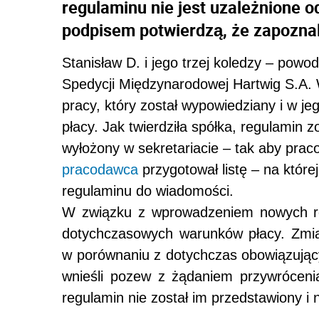
regulaminu nie jest uzależnione 
podpisem potwierdzą, że zapoznali
Stanisław D. i jego trzej koledzy – powo
Spedycji Międzynarodowej Hartwig S.A. W
pracy, który został wypowiedziany i w j
płacy. Jak twierdziła spółka, regulamin 
wyłożony w sekretariacie – tak aby prac
pracodawca
przygotował listę – na które
regulaminu do wiadomości.
W związku z wprowadzeniem nowych reg
dotychczasowych warunków płacy. Zmia
w porównaniu z dotychczas obowiązując
wnieśli pozew z żądaniem przywrócenia
regulamin nie został im przedstawiony i 