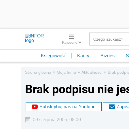
Kategorie
Księgowość
Kadry
Biznes
S
»
»
»
Strona główna
Moja firma
Aktualności
Brak podpis
Brak podpisu nie j
Subskrybuj nas na Youtube
Zapisz
09 sierpnia 2005, 08:00