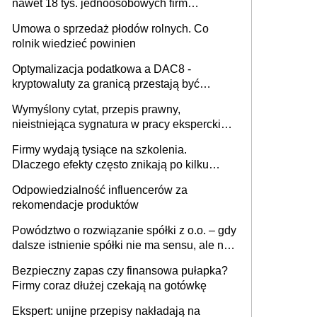
nawet 18 tys. jednoosobowych firm
miesięcznie
Umowa o sprzedaż płodów rolnych. Co
rolnik wiedzieć powinien
Optymalizacja podatkowa a DAC8 -
kryptowaluty za granicą przestają być
niewidoczne. I co dalej?
Wymyślony cytat, przepis prawny,
nieistniejąca sygnatura w pracy eksperckiej -
sam zakup ChatGPT to nie wdrożenie AI w
Firmy wydają tysiące na szkolenia.
firmie
Dlaczego efekty często znikają po kilku
tygodniach?
Odpowiedzialność influencerów za
rekomendacje produktów
Powództwo o rozwiązanie spółki z o.o. – gdy
dalsze istnienie spółki nie ma sensu, ale nie
wszyscy wspólnicy są tego zdania
Bezpieczny zapas czy finansowa pułapka?
Firmy coraz dłużej czekają na gotówkę
Ekspert: unijne przepisy nakładają na