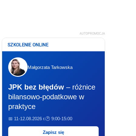
AUTOPROMOCJA
SZKOLENIE ONLINE
Małgorzata Tarkowska
JPK bez błędów
– różnice
bilansowo-podatkowe w
praktyce
📅 11-12.08.2026 r.
🕐 9:00-15:00
Zapisz się