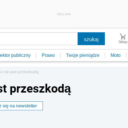
REKLAMA
Sklep
ektor publiczny
Prawo
Twoje pieniądze
Moto
u nie jest przeszkodą
est przeszkodą
 się na newsletter