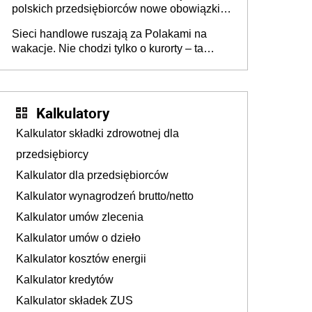
polskich przedsiębiorców nowe obowiązki w
zakresie opakowań
Sieci handlowe ruszają za Polakami na
wakacje. Nie chodzi tylko o kurorty – ta
walka o portfele klientów dzieje się także
tam, gdzie wielu spędzi urlop po cichu
Kalkulatory
Kalkulator składki zdrowotnej dla
przedsiębiorcy
Kalkulator dla przedsiębiorców
Kalkulator wynagrodzeń brutto/netto
Kalkulator umów zlecenia
Kalkulator umów o dzieło
Kalkulator kosztów energii
Kalkulator kredytów
Kalkulator składek ZUS