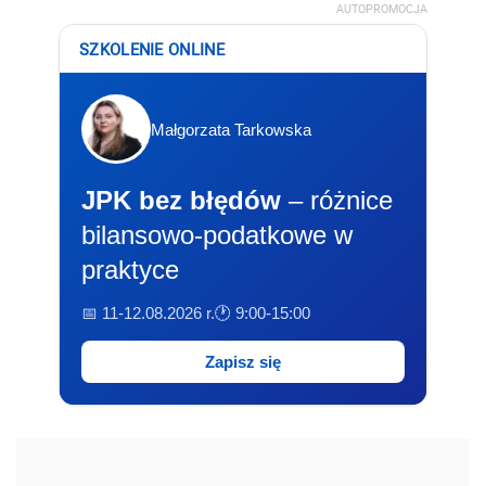
AUTOPROMOCJA
SZKOLENIE ONLINE
Małgorzata Tarkowska
JPK bez błędów
– różnice
bilansowo-podatkowe w
praktyce
📅 11-12.08.2026 r.
🕐 9:00-15:00
Zapisz się