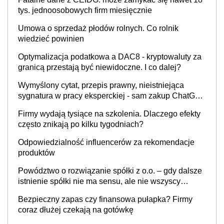
tys. jednoosobowych firm miesięcznie
Umowa o sprzedaż płodów rolnych. Co rolnik
wiedzieć powinien
Optymalizacja podatkowa a DAC8 - kryptowaluty za
granicą przestają być niewidoczne. I co dalej?
Wymyślony cytat, przepis prawny, nieistniejąca
sygnatura w pracy eksperckiej - sam zakup ChatGPT
to nie wdrożenie AI w firmie
Firmy wydają tysiące na szkolenia. Dlaczego efekty
często znikają po kilku tygodniach?
Odpowiedzialność influencerów za rekomendacje
produktów
Powództwo o rozwiązanie spółki z o.o. – gdy dalsze
istnienie spółki nie ma sensu, ale nie wszyscy
wspólnicy są tego zdania
Bezpieczny zapas czy finansowa pułapka? Firmy
coraz dłużej czekają na gotówkę