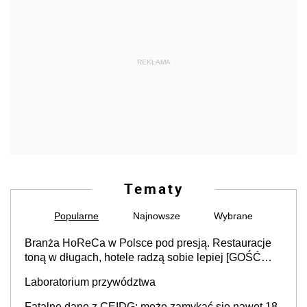
REKLAMA
Tematy
Popularne
Najnowsze
Wybrane
Branża HoReCa w Polsce pod presją. Restauracje
toną w długach, hotele radzą sobie lepiej [GOŚĆ
INFOR.PL]
Laboratorium przywództwa
Fatalne dane z CEIDG: może zamykać się nawet 18