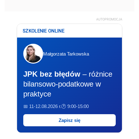
AUTOPROMOCJA
SZKOLENIE ONLINE
Małgorzata Tarkowska
JPK bez błędów
– różnice
bilansowo-podatkowe w
praktyce
📅 11-12.08.2026 r.
🕐 9:00-15:00
Zapisz się