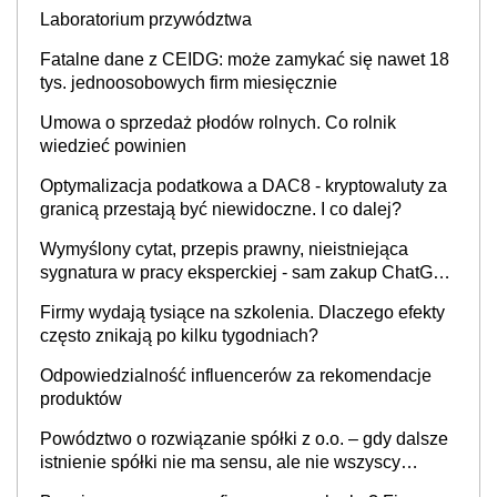
INFOR.PL]
Laboratorium przywództwa
Fatalne dane z CEIDG: może zamykać się nawet 18
tys. jednoosobowych firm miesięcznie
Umowa o sprzedaż płodów rolnych. Co rolnik
wiedzieć powinien
Optymalizacja podatkowa a DAC8 - kryptowaluty za
granicą przestają być niewidoczne. I co dalej?
Wymyślony cytat, przepis prawny, nieistniejąca
sygnatura w pracy eksperckiej - sam zakup ChatGPT
to nie wdrożenie AI w firmie
Firmy wydają tysiące na szkolenia. Dlaczego efekty
często znikają po kilku tygodniach?
Odpowiedzialność influencerów za rekomendacje
produktów
Powództwo o rozwiązanie spółki z o.o. – gdy dalsze
istnienie spółki nie ma sensu, ale nie wszyscy
wspólnicy są tego zdania