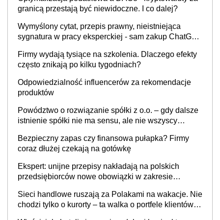
granicą przestają być niewidoczne. I co dalej?
Wymyślony cytat, przepis prawny, nieistniejąca
sygnatura w pracy eksperckiej - sam zakup ChatGPT
to nie wdrożenie AI w firmie
Firmy wydają tysiące na szkolenia. Dlaczego efekty
często znikają po kilku tygodniach?
Odpowiedzialność influencerów za rekomendacje
produktów
Powództwo o rozwiązanie spółki z o.o. – gdy dalsze
istnienie spółki nie ma sensu, ale nie wszyscy
wspólnicy są tego zdania
Bezpieczny zapas czy finansowa pułapka? Firmy
coraz dłużej czekają na gotówkę
Ekspert: unijne przepisy nakładają na polskich
przedsiębiorców nowe obowiązki w zakresie
opakowań
Sieci handlowe ruszają za Polakami na wakacje. Nie
chodzi tylko o kurorty – ta walka o portfele klientów
dzieje się także tam, gdzie wielu spędzi urlop po