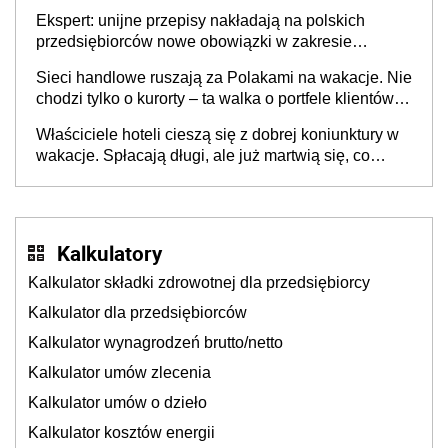
Ekspert: unijne przepisy nakładają na polskich
przedsiębiorców nowe obowiązki w zakresie
opakowań
Sieci handlowe ruszają za Polakami na wakacje. Nie
chodzi tylko o kurorty – ta walka o portfele klientów
dzieje się także tam, gdzie wielu spędzi urlop po
Właściciele hoteli cieszą się z dobrej koniunktury w
cichu
wakacje. Spłacają długi, ale już martwią się, co
będzie jesienią
Kalkulatory
Kalkulator składki zdrowotnej dla przedsiębiorcy
Kalkulator dla przedsiębiorców
Kalkulator wynagrodzeń brutto/netto
Kalkulator umów zlecenia
Kalkulator umów o dzieło
Kalkulator kosztów energii