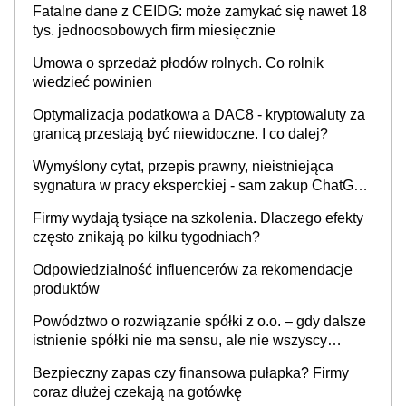
Fatalne dane z CEIDG: może zamykać się nawet 18
tys. jednoosobowych firm miesięcznie
Umowa o sprzedaż płodów rolnych. Co rolnik
wiedzieć powinien
Optymalizacja podatkowa a DAC8 - kryptowaluty za
granicą przestają być niewidoczne. I co dalej?
Wymyślony cytat, przepis prawny, nieistniejąca
sygnatura w pracy eksperckiej - sam zakup ChatGPT
to nie wdrożenie AI w firmie
Firmy wydają tysiące na szkolenia. Dlaczego efekty
często znikają po kilku tygodniach?
Odpowiedzialność influencerów za rekomendacje
produktów
Powództwo o rozwiązanie spółki z o.o. – gdy dalsze
istnienie spółki nie ma sensu, ale nie wszyscy
wspólnicy są tego zdania
Bezpieczny zapas czy finansowa pułapka? Firmy
coraz dłużej czekają na gotówkę