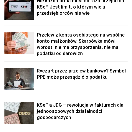
Nie każda firma musi od razu przejść na
KSeF. Jest limit, o którym wielu
przedsiębiorców nie wie
Przelew z konta osobistego na wspólne
konto małżonków. Skarbówka mówi
wprost: nie ma przysporzenia, nie ma
podatku od darowizn
Ryczałt przez przelew bankowy? Symbol
PPE może przesądzić o podatku
KSeF a JDG – rewolucja w fakturach dla
jednoosobowych działalności
gospodarczych