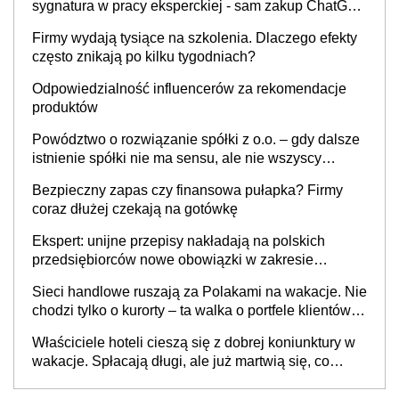
sygnatura w pracy eksperckiej - sam zakup ChatGPT
to nie wdrożenie AI w firmie
Firmy wydają tysiące na szkolenia. Dlaczego efekty
często znikają po kilku tygodniach?
Odpowiedzialność influencerów za rekomendacje
produktów
Powództwo o rozwiązanie spółki z o.o. – gdy dalsze
istnienie spółki nie ma sensu, ale nie wszyscy
wspólnicy są tego zdania
Bezpieczny zapas czy finansowa pułapka? Firmy
coraz dłużej czekają na gotówkę
Ekspert: unijne przepisy nakładają na polskich
przedsiębiorców nowe obowiązki w zakresie
opakowań
Sieci handlowe ruszają za Polakami na wakacje. Nie
chodzi tylko o kurorty – ta walka o portfele klientów
dzieje się także tam, gdzie wielu spędzi urlop po
Właściciele hoteli cieszą się z dobrej koniunktury w
cichu
wakacje. Spłacają długi, ale już martwią się, co
będzie jesienią