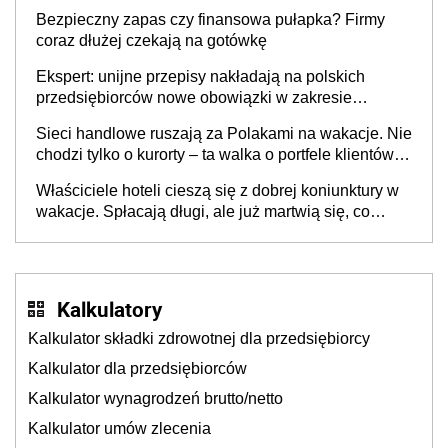
wspólnicy są tego zdania
Bezpieczny zapas czy finansowa pułapka? Firmy
coraz dłużej czekają na gotówkę
Ekspert: unijne przepisy nakładają na polskich
przedsiębiorców nowe obowiązki w zakresie
opakowań
Sieci handlowe ruszają za Polakami na wakacje. Nie
chodzi tylko o kurorty – ta walka o portfele klientów
dzieje się także tam, gdzie wielu spędzi urlop po
Właściciele hoteli cieszą się z dobrej koniunktury w
cichu
wakacje. Spłacają długi, ale już martwią się, co
będzie jesienią
Kalkulatory
Kalkulator składki zdrowotnej dla przedsiębiorcy
Kalkulator dla przedsiębiorców
Kalkulator wynagrodzeń brutto/netto
Kalkulator umów zlecenia