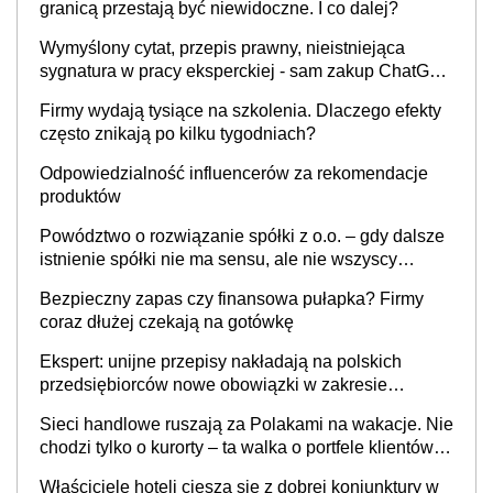
granicą przestają być niewidoczne. I co dalej?
Wymyślony cytat, przepis prawny, nieistniejąca
sygnatura w pracy eksperckiej - sam zakup ChatGPT
to nie wdrożenie AI w firmie
Firmy wydają tysiące na szkolenia. Dlaczego efekty
często znikają po kilku tygodniach?
Odpowiedzialność influencerów za rekomendacje
produktów
Powództwo o rozwiązanie spółki z o.o. – gdy dalsze
istnienie spółki nie ma sensu, ale nie wszyscy
wspólnicy są tego zdania
Bezpieczny zapas czy finansowa pułapka? Firmy
coraz dłużej czekają na gotówkę
Ekspert: unijne przepisy nakładają na polskich
przedsiębiorców nowe obowiązki w zakresie
opakowań
Sieci handlowe ruszają za Polakami na wakacje. Nie
chodzi tylko o kurorty – ta walka o portfele klientów
dzieje się także tam, gdzie wielu spędzi urlop po
Właściciele hoteli cieszą się z dobrej koniunktury w