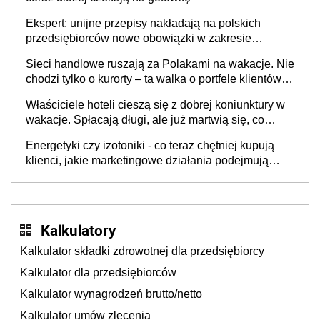
Ekspert: unijne przepisy nakładają na polskich
przedsiębiorców nowe obowiązki w zakresie
opakowań
Sieci handlowe ruszają za Polakami na wakacje. Nie
chodzi tylko o kurorty – ta walka o portfele klientów
dzieje się także tam, gdzie wielu spędzi urlop po
Właściciele hoteli cieszą się z dobrej koniunktury w
cichu
wakacje. Spłacają długi, ale już martwią się, co
będzie jesienią
Energetyki czy izotoniki - co teraz chętniej kupują
klienci, jakie marketingowe działania podejmują
sklepy
Kalkulatory
Kalkulator składki zdrowotnej dla przedsiębiorcy
Kalkulator dla przedsiębiorców
Kalkulator wynagrodzeń brutto/netto
Kalkulator umów zlecenia