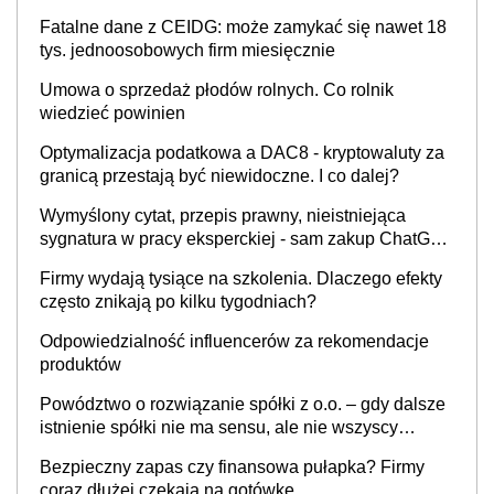
Fatalne dane z CEIDG: może zamykać się nawet 18
tys. jednoosobowych firm miesięcznie
Umowa o sprzedaż płodów rolnych. Co rolnik
wiedzieć powinien
Optymalizacja podatkowa a DAC8 - kryptowaluty za
granicą przestają być niewidoczne. I co dalej?
Wymyślony cytat, przepis prawny, nieistniejąca
sygnatura w pracy eksperckiej - sam zakup ChatGPT
to nie wdrożenie AI w firmie
Firmy wydają tysiące na szkolenia. Dlaczego efekty
często znikają po kilku tygodniach?
Odpowiedzialność influencerów za rekomendacje
produktów
Powództwo o rozwiązanie spółki z o.o. – gdy dalsze
istnienie spółki nie ma sensu, ale nie wszyscy
wspólnicy są tego zdania
Bezpieczny zapas czy finansowa pułapka? Firmy
coraz dłużej czekają na gotówkę