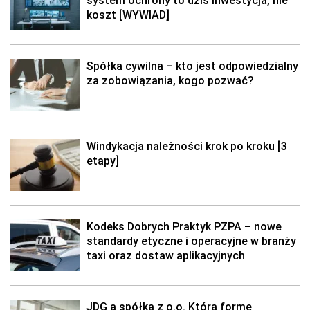
system ochrony to dziś inwestycja, nie
koszt [WYWIAD]
Spółka cywilna – kto jest odpowiedzialny
za zobowiązania, kogo pozwać?
Windykacja należności krok po kroku [3
etapy]
Kodeks Dobrych Praktyk PZPA – nowe
standardy etyczne i operacyjne w branży
taxi oraz dostaw aplikacyjnych
JDG a spółka z o.o. Którą formę