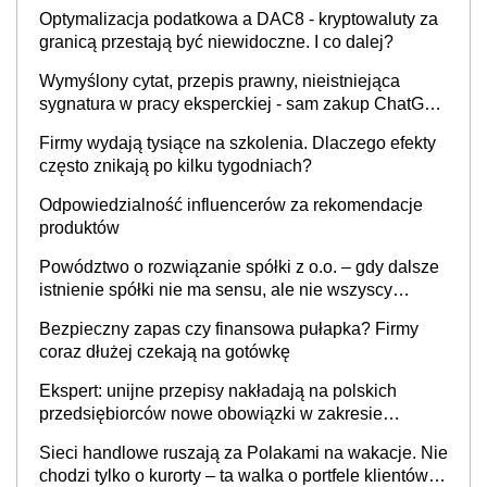
Optymalizacja podatkowa a DAC8 - kryptowaluty za
granicą przestają być niewidoczne. I co dalej?
Wymyślony cytat, przepis prawny, nieistniejąca
sygnatura w pracy eksperckiej - sam zakup ChatGPT
to nie wdrożenie AI w firmie
Firmy wydają tysiące na szkolenia. Dlaczego efekty
często znikają po kilku tygodniach?
Odpowiedzialność influencerów za rekomendacje
produktów
Powództwo o rozwiązanie spółki z o.o. – gdy dalsze
istnienie spółki nie ma sensu, ale nie wszyscy
wspólnicy są tego zdania
Bezpieczny zapas czy finansowa pułapka? Firmy
coraz dłużej czekają na gotówkę
Ekspert: unijne przepisy nakładają na polskich
przedsiębiorców nowe obowiązki w zakresie
opakowań
Sieci handlowe ruszają za Polakami na wakacje. Nie
chodzi tylko o kurorty – ta walka o portfele klientów