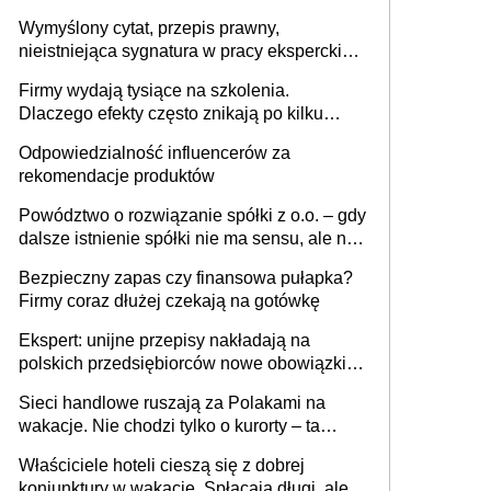
niewidoczne. I co dalej?
Wymyślony cytat, przepis prawny,
nieistniejąca sygnatura w pracy eksperckiej -
sam zakup ChatGPT to nie wdrożenie AI w
Firmy wydają tysiące na szkolenia.
firmie
Dlaczego efekty często znikają po kilku
tygodniach?
Odpowiedzialność influencerów za
rekomendacje produktów
Powództwo o rozwiązanie spółki z o.o. – gdy
dalsze istnienie spółki nie ma sensu, ale nie
wszyscy wspólnicy są tego zdania
Bezpieczny zapas czy finansowa pułapka?
Firmy coraz dłużej czekają na gotówkę
Ekspert: unijne przepisy nakładają na
polskich przedsiębiorców nowe obowiązki w
zakresie opakowań
Sieci handlowe ruszają za Polakami na
wakacje. Nie chodzi tylko o kurorty – ta
walka o portfele klientów dzieje się także
Właściciele hoteli cieszą się z dobrej
tam, gdzie wielu spędzi urlop po cichu
koniunktury w wakacje. Spłacają długi, ale