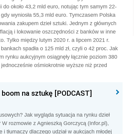
i do około 43,2 mld euro, notując tym samym 22-
, gdy wyniosła 55,3 mld euro. Tymczasem Polska
wania zakupem dzieł sztuki. Jednym z głównych
flacją i lokowanie oszczędności z banków w inne
to. Tylko między lutym 2020 r. a lipcem 2021 r.
ankach spadła o 125 mld zł, czyli o 42 proc. Jak
kim rynku aukcyjnym osiągnęły łącznie poziom 380
y jednocześnie ośmiokrotnie wyższe niż przed
t boom na sztukę [PODCAST]
usowych? Jak wygląda sytuacja na rynku dzieł
? W rozmowie z Agnieszką Gorczycą (Infor.pl),
e i tłumaczy dlaczego udział w aukcjach młodej