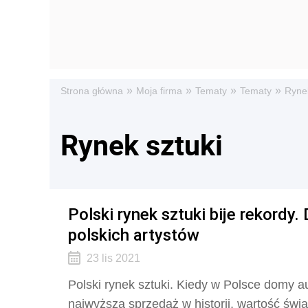
»
»
»
»
Strona główna
Moja firma
Tematy
Tematy
Rynek
Rynek sztuki
Polski rynek sztuki bije rekordy
polskich artystów
23 lis 2021
Polski rynek sztuki. Kiedy w Polsce domy au
najwyższą sprzedaż w historii, wartość świ