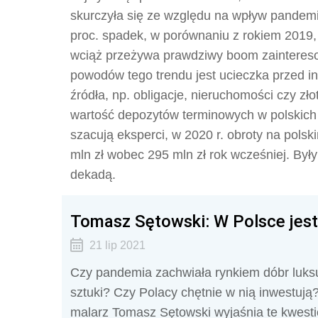
skurczyła się ze względu na wpływ pandemi
proc. spadek, w porównaniu z rokiem 2019
wciąż przeżywa prawdziwy boom zaintereso
powodów tego trendu jest ucieczka przed in
źródła, np. obligacje, nieruchomości czy zło
wartość depozytów terminowych w polskich b
szacują eksperci, w 2020 r. obroty na pols
mln zł wobec 295 mln zł rok wcześniej. Był
dekadą.
Tomasz Sętowski: W Polsce jes
21 lip 2021
Czy pandemia zachwiała rynkiem dóbr luks
sztuki? Czy Polacy chętnie w nią inwestują
malarz Tomasz Sętowski wyjaśnia te kwesti