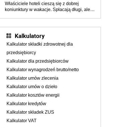
Właściciele hoteli cieszą się z dobrej
tam, gdzie wielu spędzi urlop po cichu
koniunktury w wakacje. Spłacają długi, ale
już martwią się, co będzie jesienią
Kalkulatory
Kalkulator składki zdrowotnej dla
przedsiębiorcy
Kalkulator dla przedsiębiorców
Kalkulator wynagrodzeń brutto/netto
Kalkulator umów zlecenia
Kalkulator umów o dzieło
Kalkulator kosztów energii
Kalkulator kredytów
Kalkulator składek ZUS
Kalkulator VAT