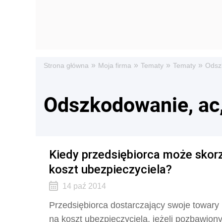
»
»
»
»
Strona główna
Moja firma
Tematy
Tematy
Odsz
Odszkodowanie, ac,
Kiedy przedsiębiorca może skor
koszt ubezpieczyciela?
14 paź 2014
Przedsiębiorca dostarczający swoje towary
na koszt ubezpieczyciela, jeżeli pozbawion