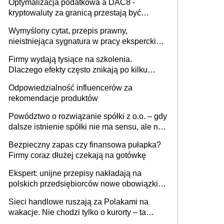
Optymalizacja podatkowa a DAC8 -
kryptowaluty za granicą przestają być
niewidoczne. I co dalej?
Wymyślony cytat, przepis prawny,
nieistniejąca sygnatura w pracy eksperckiej -
sam zakup ChatGPT to nie wdrożenie AI w
Firmy wydają tysiące na szkolenia.
firmie
Dlaczego efekty często znikają po kilku
tygodniach?
Odpowiedzialność influencerów za
rekomendacje produktów
Powództwo o rozwiązanie spółki z o.o. – gdy
dalsze istnienie spółki nie ma sensu, ale nie
wszyscy wspólnicy są tego zdania
Bezpieczny zapas czy finansowa pułapka?
Firmy coraz dłużej czekają na gotówkę
Ekspert: unijne przepisy nakładają na
polskich przedsiębiorców nowe obowiązki w
zakresie opakowań
Sieci handlowe ruszają za Polakami na
wakacje. Nie chodzi tylko o kurorty – ta
walka o portfele klientów dzieje się także