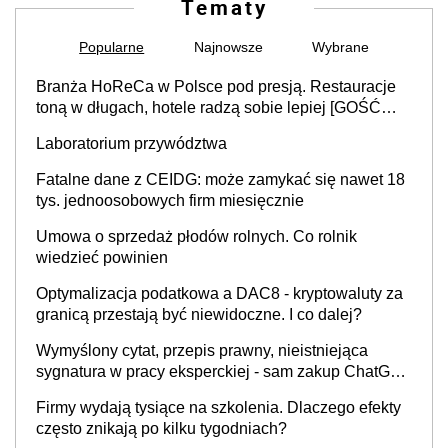
Tematy
Popularne
Najnowsze
Wybrane
Branża HoReCa w Polsce pod presją. Restauracje
toną w długach, hotele radzą sobie lepiej [GOŚĆ
INFOR.PL]
Laboratorium przywództwa
Fatalne dane z CEIDG: może zamykać się nawet 18
tys. jednoosobowych firm miesięcznie
Umowa o sprzedaż płodów rolnych. Co rolnik
wiedzieć powinien
Optymalizacja podatkowa a DAC8 - kryptowaluty za
granicą przestają być niewidoczne. I co dalej?
Wymyślony cytat, przepis prawny, nieistniejąca
sygnatura w pracy eksperckiej - sam zakup ChatGPT
to nie wdrożenie AI w firmie
Firmy wydają tysiące na szkolenia. Dlaczego efekty
często znikają po kilku tygodniach?