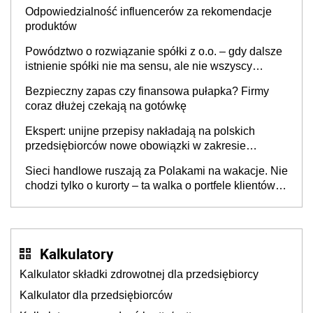
Odpowiedzialność influencerów za rekomendacje
produktów
Powództwo o rozwiązanie spółki z o.o. – gdy dalsze
istnienie spółki nie ma sensu, ale nie wszyscy
wspólnicy są tego zdania
Bezpieczny zapas czy finansowa pułapka? Firmy
coraz dłużej czekają na gotówkę
Ekspert: unijne przepisy nakładają na polskich
przedsiębiorców nowe obowiązki w zakresie
opakowań
Sieci handlowe ruszają za Polakami na wakacje. Nie
chodzi tylko o kurorty – ta walka o portfele klientów
dzieje się także tam, gdzie wielu spędzi urlop po
cichu
Kalkulatory
Kalkulator składki zdrowotnej dla przedsiębiorcy
Kalkulator dla przedsiębiorców