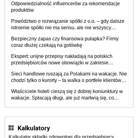
Odpowiedzialność influencerów za rekomendacje
produktów
Powództwo o rozwiązanie spółki z o.o. – gdy dalsze
istnienie spółki nie ma sensu, ale nie wszyscy
wspólnicy są tego zdania
Bezpieczny zapas czy finansowa pułapka? Firmy
coraz dłużej czekają na gotówkę
Ekspert: unijne przepisy nakładają na polskich
przedsiębiorców nowe obowiązki w zakresie
opakowań
Sieci handlowe ruszają za Polakami na wakacje. Nie
chodzi tylko o kurorty – ta walka o portfele klientów
dzieje się także tam, gdzie wielu spędzi urlop po
Właściciele hoteli cieszą się z dobrej koniunktury w
cichu
wakacje. Spłacają długi, ale już martwią się, co
będzie jesienią
Kalkulatory
Kalkulator składki zdrowotnej dla przedsiębiorcy